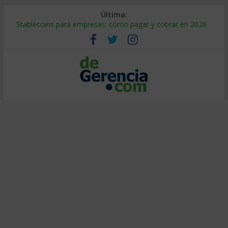
Última:
Stablecoins para empresas: cómo pagar y cobrar en 2026
Despido silencioso: qué es y por qué sale tan caro
IA en selección de personal: cómo auditarla a tiempo
Trabajo forzoso en la cadena de suministro: qué hacer
Mercado hispano de EE. UU.: cómo segmentarlo y venderle