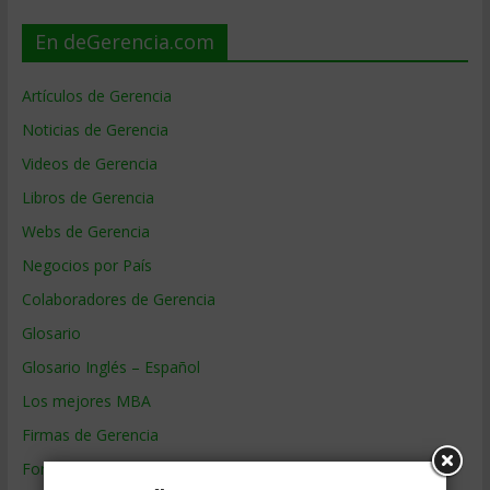
En deGerencia.com
Artículos de Gerencia
Noticias de Gerencia
Videos de Gerencia
Libros de Gerencia
Webs de Gerencia
Negocios por País
Colaboradores de Gerencia
Glosario
Glosario Inglés – Español
Los mejores MBA
Firmas de Gerencia
Formación de Gerencia