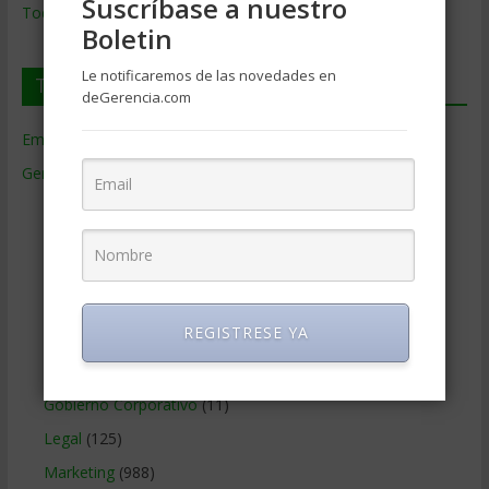
Suscríbase a nuestro
Todos los Temas
Boletin
Le notificaremos de las novedades en
Temas de Gerencia
deGerencia.com
Empresas de Gerencia
(38)
Gerencia
(9.477)
Ciencias Económicas
(80)
Contabilidad
(466)
Educacion Gerencial
(454)
Estrategia Empresarial
(304)
REGISTRESE YA
Finanzas Corporativas
(748)
Gerencia social y ambiental
(223)
Gobierno Corporativo
(11)
Legal
(125)
Marketing
(988)