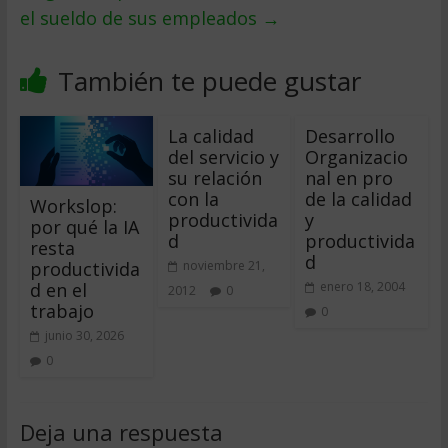
el sueldo de sus empleados
→
También te puede gustar
La calidad
Desarrollo
del servicio y
Organizacio
su relación
nal en pro
con la
de la calidad
Workslop:
productivida
y
por qué la IA
d
productivida
resta
d
productivida
noviembre 21,
d en el
enero 18, 2004
2012
0
trabajo
0
junio 30, 2026
0
Deja una respuesta