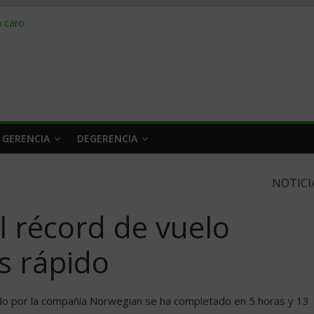
obrar en 2026
n caro
 a tiempo
 qué hacer
rlo y venderle
 GERENCIA
DEGERENCIA
NOTICI
l récord de vuelo
s rápido
do por la compañía Norwegian se ha completado en 5 horas y 13