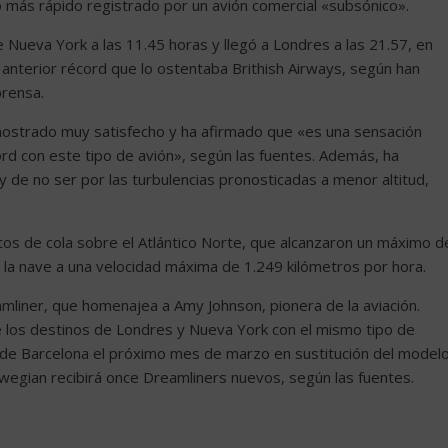
co más rápido registrado por un avión comercial «subsónico».
 Nueva York a las 11.45 horas y llegó a Londres a las 21.57, en
 anterior récord que lo ostentaba Brithish Airways, según han
rensa.
mostrado muy satisfecho y ha afirmado que «es una sensación
rd con este tipo de avión», según las fuentes. Además, ha
de no ser por las turbulencias pronosticadas a menor altitud,
ntos de cola sobre el Atlántico Norte, que alcanzaron un máximo d
 la nave a una velocidad máxima de 1.249 kilómetros por hora.
mliner, que homenajea a Amy Johnson, pionera de la aviación.
e los destinos de Londres y Nueva York con el mismo tipo de
 de Barcelona el próximo mes de marzo en sustitución del model
rwegian recibirá once Dreamliners nuevos, según las fuentes.