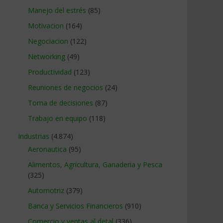
Manejo del estrés
(85)
Motivacion
(164)
Negociacion
(122)
Networking
(49)
Productividad
(123)
Reuniones de negocios
(24)
Toma de decisiones
(87)
Trabajo en equipo
(118)
Industrias
(4.874)
Aeronautica
(95)
Alimentos, Agricultura, Ganaderia y Pesca
(325)
Automotriz
(379)
Banca y Servicios Financieros
(910)
Comercio y ventas al detal
(336)