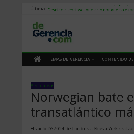
Última:
Stablecoins para empresas: cómo pagar y c
Despido silencioso: qué es y por qué sale ta
IA en selección de personal: cómo auditarla
Trabajo forzoso en la cadena de suministro:
Mercado hispano de EE. UU.: cómo segmenta
TEMAS DE GERENCIA
CONTENIDO DE
Aerolineas
Norwegian bate e
transatlántico má
El vuelo DY7014 de Londres a Nueva York realiza