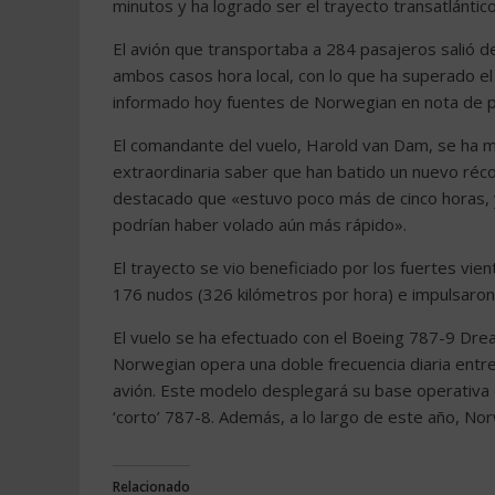
minutos y ha logrado ser el trayecto transatlánti
El avión que transportaba a 284 pasajeros salió de
ambos casos hora local, con lo que ha superado el
informado hoy fuentes de Norwegian en nota de p
El comandante del vuelo, Harold van Dam, se ha 
extraordinaria saber que han batido un nuevo réco
destacado que «estuvo poco más de cinco horas, y 
podrían haber volado aún más rápido».
El trayecto se vio beneficiado por los fuertes vie
176 nudos (326 kilómetros por hora) e impulsaron
El vuelo se ha efectuado con el Boeing 787-9 Drea
Norwegian opera una doble frecuencia diaria entr
avión. Este modelo desplegará su base operativa
‘corto’ 787-8. Además, a lo largo de este año, No
Relacionado