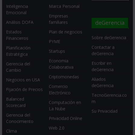
Inteligencia
Marca Personal
Emocional
Empresas
deGerencia
Análisis DOFA
familiares
Estados
Plan de negocios
Sobre deGerencia
Financieros
PYME
Contactar a
Planificación
Startups
deGerencia
Estratégica
Economia
Escribir en
Gerencia del
Colaborativa
deGerencia
Cambio
Criptomonedas
Aliados
Negocios en USA
deGerencia
Comercio
Fijación de Precios
Electrónico
TecnoGerencia.co
Balanced
m
Computación en
Scorecard
La Nube
Su Privacidad
Gerencia del
Privacidad Online
Conocimiento
Web 2.0
Clima