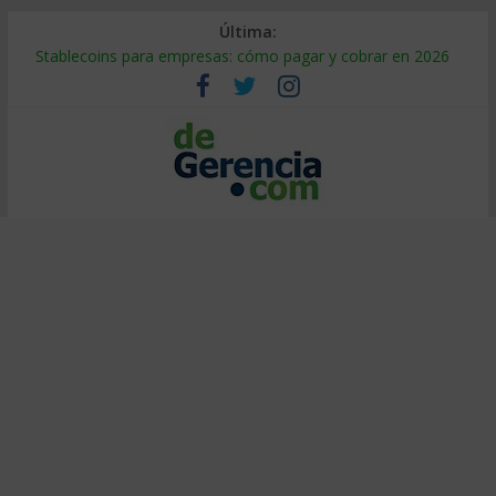
Última:
Stablecoins para empresas: cómo pagar y cobrar en 2026
Despido silencioso: qué es y por qué sale tan caro
IA en selección de personal: cómo auditarla a tiempo
Trabajo forzoso en la cadena de suministro: qué hacer
Mercado hispano de EE. UU.: cómo segmentarlo y venderle