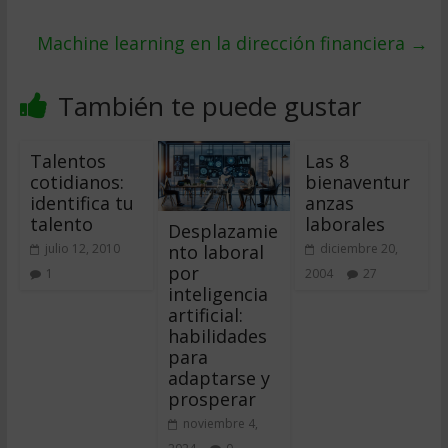
Machine learning en la dirección financiera
→
También te puede gustar
Talentos
Las 8
cotidianos:
bienaventur
identifica tu
anzas
talento
laborales
Desplazamie
nto laboral
julio 12, 2010
diciembre 20,
por
1
2004
27
inteligencia
artificial:
habilidades
para
adaptarse y
prosperar
noviembre 4,