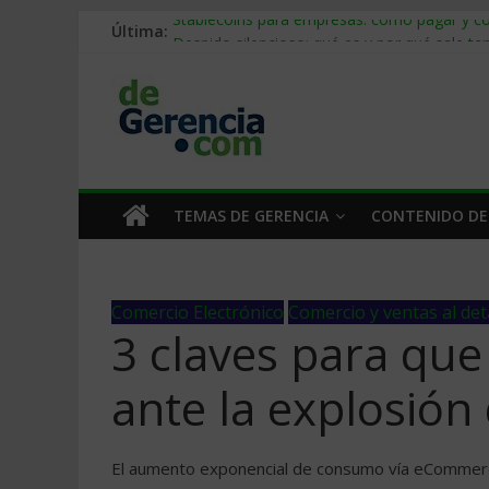
Última:
Stablecoins para empresas: cómo pagar y c
Despido silencioso: qué es y por qué sale ta
IA en selección de personal: cómo auditarla
Trabajo forzoso en la cadena de suministro:
Mercado hispano de EE. UU.: cómo segmenta
TEMAS DE GERENCIA
CONTENIDO DE
Comercio Electrónico
Comercio y ventas al det
3 claves para que
ante la explosió
El aumento exponencial de consumo vía eCommerc