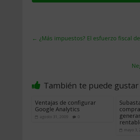
←
¿Más impuestos? El esfuerzo fiscal d
Neg
También te puede gustar
Ventajas de configurar
Subasta
Google Analytics
compra:
generan
agosto 31, 2009
0
rentabl
mayo 3, 