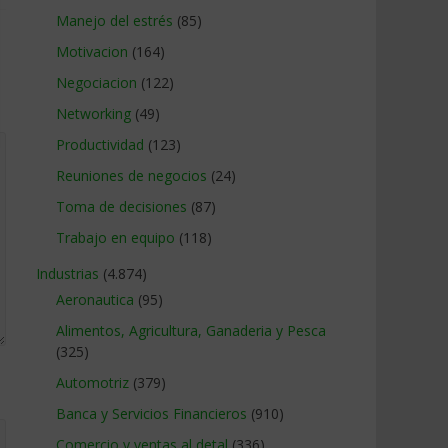
Manejo del estrés
(85)
Motivacion
(164)
Negociacion
(122)
Networking
(49)
Productividad
(123)
Reuniones de negocios
(24)
Toma de decisiones
(87)
Trabajo en equipo
(118)
Industrias
(4.874)
Aeronautica
(95)
Alimentos, Agricultura, Ganaderia y Pesca
(325)
Automotriz
(379)
Banca y Servicios Financieros
(910)
Comercio y ventas al detal
(336)