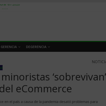
obrar en 2026
n caro
 a tiempo
 qué hacer
rlo y venderle
 GERENCIA
DEGERENCIA
NOTICI
al
 minoristas ‘sobrevivan
n del eCommerce
e en el país a causa de la pandemia desató problemas para