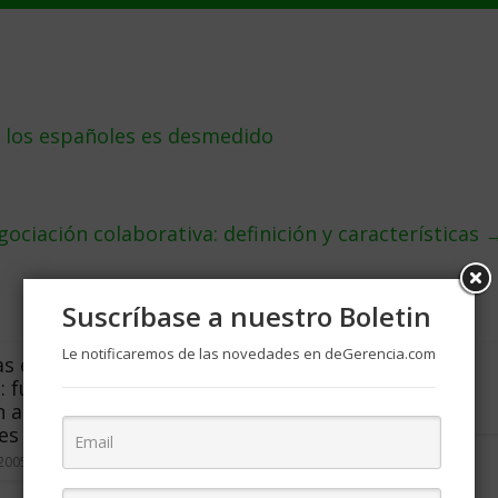
e los españoles es desmedido
ociación colaborativa: definición y características
Suscríbase a nuestro Boletin
Le notificaremos de las novedades en deGerencia.com
s electrónicas de
La atención se consigue
 funcionan,
dando
 ahorros y son
abril 15, 2003
0
es
2005
0