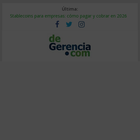
Última:
Stablecoins para empresas: cómo pagar y cobrar en 2026
Despido silencioso: qué es y por qué sale tan caro
IA en selección de personal: cómo auditarla a tiempo
Trabajo forzoso en la cadena de suministro: qué hacer
Mercado hispano de EE. UU.: cómo segmentarlo y venderle