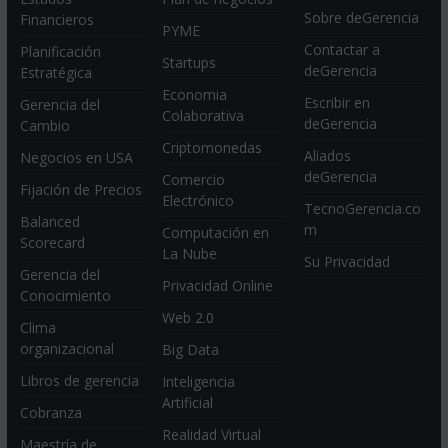
Sobre deGerencia
Financieros
PYME
Contactar a
Planificación
Startups
deGerencia
Estratégica
Economia
Escribir en
Gerencia del
Colaborativa
deGerencia
Cambio
Criptomonedas
Aliados
Negocios en USA
deGerencia
Comercio
Fijación de Precios
Electrónico
TecnoGerencia.co
Balanced
m
Computación en
Scorecard
La Nube
Su Privacidad
Gerencia del
Privacidad Online
Conocimiento
Web 2.0
Clima
organizacional
Big Data
Libros de gerencia
Inteligencia
Artificial
Cobranza
Realidad Virtual
Maestría de