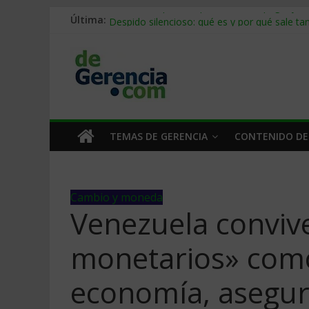
Última:
Stablecoins para empresas: cómo pagar y c
Despido silencioso: qué es y por qué sale ta
IA en selección de personal: cómo auditarla
Trabajo forzoso en la cadena de suministro:
Mercado hispano de EE. UU.: cómo segmenta
TEMAS DE GERENCIA
CONTENIDO DE
Cambio y moneda
Venezuela convive
monetarios» como
economía, asegu