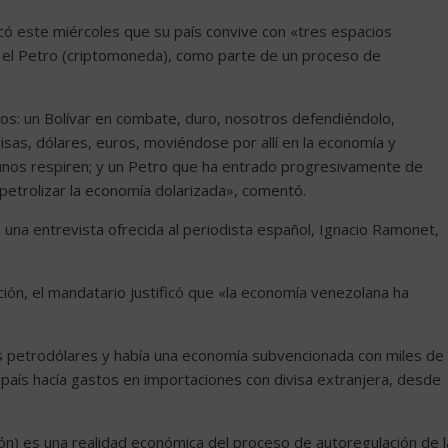
có este miércoles que su país convive con «tres espacios
r y el Petro (criptomoneda), como parte de un proceso de
s: un Bolívar en combate, duro, nosotros defendiéndolo,
isas, dólares, euros, moviéndose por allí en la economía y
unos respiren; y un Petro que ha entrado progresivamente de
etrolizar la economía dolarizada», comentó.
e una entrevista ofrecida al periodista español, Ignacio Ramonet,
ación, el mandatario justificó que «la economía venezolana ha
os petrodólares y había una economía subvencionada con miles de
país hacía gastos en importaciones con divisa extranjera, desde
ación) es una realidad económica del proceso de autoregulación de l