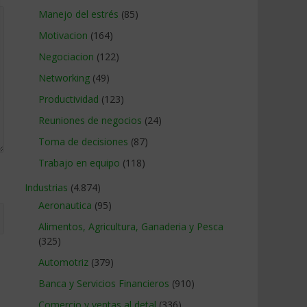
Manejo del estrés
(85)
Motivacion
(164)
Negociacion
(122)
Networking
(49)
Productividad
(123)
Reuniones de negocios
(24)
Toma de decisiones
(87)
Trabajo en equipo
(118)
Industrias
(4.874)
Aeronautica
(95)
Alimentos, Agricultura, Ganaderia y Pesca
(325)
Automotriz
(379)
Banca y Servicios Financieros
(910)
Comercio y ventas al detal
(336)