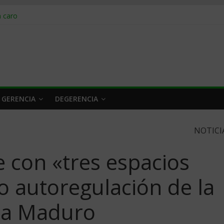
obrar en 2026
n caro
 a tiempo
 qué hacer
rlo y venderle
 GERENCIA
DEGERENCIA
NOTICI
 con «tres espacios
 autoregulación de la
ra Maduro