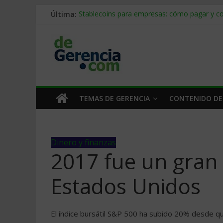
Última:
Stablecoins para empresas: cómo pagar y c
Despido silencioso: qué es y por qué sale ta
IA en selección de personal: cómo auditarla
Trabajo forzoso en la cadena de suministro:
Mercado hispano de EE. UU.: cómo segmenta
TEMAS DE GERENCIA
CONTENIDO DE
Dinero y finanzas
2017 fue un gran 
Estados Unidos
El índice bursátil S&P 500 ha subido 20% desde q