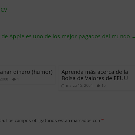
 CV
O de Apple es uno de los mejor pagados del mundo
anar dinero (humor)
Aprenda más acerca de la
Bolsa de Valores de EEUU
 2008
1
marzo 15, 2004
15
da.
Los campos obligatorios están marcados con
*