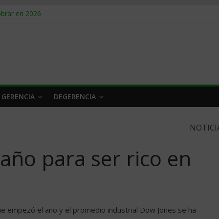
obrar en 2026
n caro
 a tiempo
 qué hacer
rlo y venderle
 GERENCIA
DEGERENCIA
NOTICI
año para ser rico en
ue empezó el año y el promedio industrial Dow Jones se ha