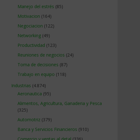
Manejo del estrés
(85)
Motivacion
(164)
Negociacion
(122)
Networking
(49)
Productividad
(123)
Reuniones de negocios
(24)
Toma de decisiones
(87)
Trabajo en equipo
(118)
Industrias
(4.874)
Aeronautica
(95)
Alimentos, Agricultura, Ganaderia y Pesca
(325)
Automotriz
(379)
Banca y Servicios Financieros
(910)
Comercio y ventas al detal
(336)