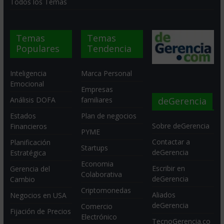
Todos los Temas
Temas
Temas
Populares
Tendencia
Inteligencia
Marca Personal
Emocional
Empresas
deGerencia
Análisis DOFA
familiares
Estados
Plan de negocios
Sobre deGerencia
Financieros
PYME
Contactar a
Planificación
Startups
deGerencia
Estratégica
Economia
Escribir en
Gerencia del
Colaborativa
deGerencia
Cambio
Criptomonedas
Aliados
Negocios en USA
deGerencia
Comercio
Fijación de Precios
Electrónico
TecnoGerencia.co