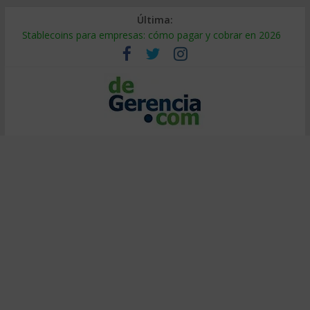
Última:
Stablecoins para empresas: cómo pagar y cobrar en 2026
Despido silencioso: qué es y por qué sale tan caro
IA en selección de personal: cómo auditarla a tiempo
Trabajo forzoso en la cadena de suministro: qué hacer
Mercado hispano de EE. UU.: cómo segmentarlo y venderle