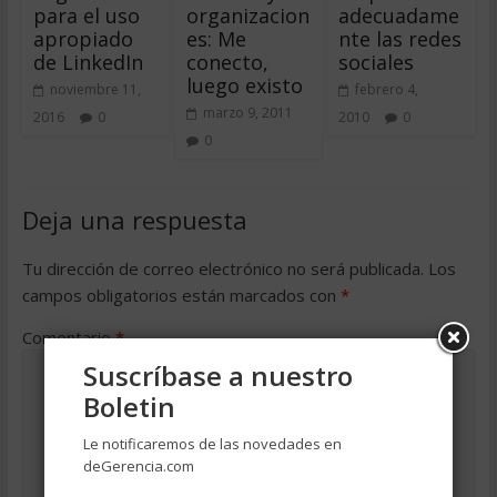
para el uso
organizacion
adecuadame
apropiado
es: Me
nte las redes
de LinkedIn
conecto,
sociales
luego existo
noviembre 11,
febrero 4,
marzo 9, 2011
2016
0
2010
0
0
Deja una respuesta
Tu dirección de correo electrónico no será publicada.
Los
campos obligatorios están marcados con
*
Comentario
*
Suscríbase a nuestro
Boletin
Le notificaremos de las novedades en
deGerencia.com