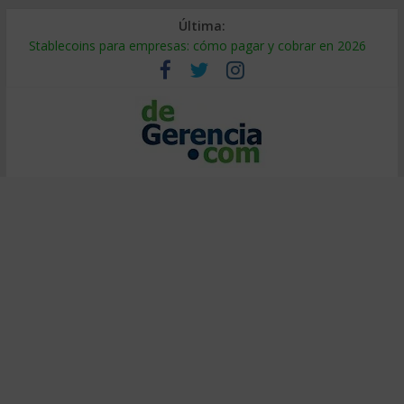
Última:
Stablecoins para empresas: cómo pagar y cobrar en 2026
Despido silencioso: qué es y por qué sale tan caro
IA en selección de personal: cómo auditarla a tiempo
Trabajo forzoso en la cadena de suministro: qué hacer
Mercado hispano de EE. UU.: cómo segmentarlo y venderle