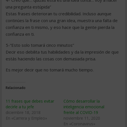
4-“Creo que… quizás esta es una idea tonta… voy a hacer
una pregunta estúpida”
Estas frases deterioran tu credibilidad. Incluso aunque
continúes la frase con una gran idea, muestra una falta de
confianza en ti mismo, y eso hace que la gente pierda la
confianza en ti.
5-“Esto solo tomará cinco minutos”
Decir eso debilita tus habilidades y da la impresión de que
estás haciendo las cosas con demasiada prisa.
Es mejor decir que no tomará mucho tiempo.
Relacionado
11 frases que debes evitar
Cómo desarrollar la
decirle a tu jefe
inteligencia emocional
diciembre 18, 2018
frente al COVID-19
En «Carrera y Empleo»
noviembre 11, 2020
En «Coronavirus»