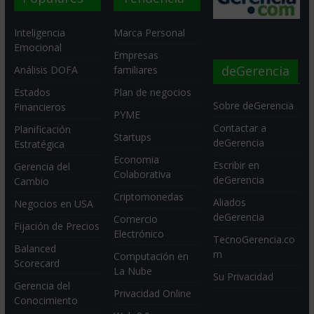
Inteligencia
Marca Personal
Emocional
Empresas
deGerencia
Análisis DOFA
familiares
Estados
Plan de negocios
Sobre deGerencia
Financieros
PYME
Contactar a
Planificación
Startups
deGerencia
Estratégica
Economia
Escribir en
Gerencia del
Colaborativa
deGerencia
Cambio
Criptomonedas
Aliados
Negocios en USA
deGerencia
Comercio
Fijación de Precios
Electrónico
TecnoGerencia.co
Balanced
m
Computación en
Scorecard
La Nube
Su Privacidad
Gerencia del
Privacidad Online
Conocimiento