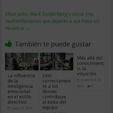
Elton John, Mark Zuckerberg y otros tres
multimillonarios que dejarán a sus hijos sin
herencia
→
También te puede gustar
Más allá del
conocimient
o, la
intuición
La influencia
Leer
de la
correctamen
noviembre 23,
inteligencia
te a los
2003
8
emocional
demás
en el estilo
contribuye
directivo
al éxito del
equipo
mayo 20, 2019