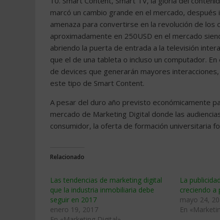
10. Smart Content, Smart TV, la gloria del conte
marcó un cambio grande en el mercado, después 
amenaza para convertirse en la revolución de los 
aproximadamente en 250USD en el mercado siendo 
abriendo la puerta de entrada a la televisión inte
que el de una tableta o incluso un computador. En
de devices que generarán mayores interacciones,
este tipo de Smart Content.
A pesar del duro año previsto económicamente pa
mercado de Marketing Digital donde las audiencia
consumidor, la oferta de formación universitaria f
Relacionado
Las tendencias de marketing digital
La publicida
que la industria inmobiliaria debe
creciendo a
seguir en 2017
mayo 24, 2
enero 19, 2017
En «Marketin
En «Marketing Digital»