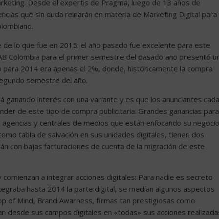
arketing. Desde el expertis de Pragma, luego de 13 años de
encias que sin duda reinarán en materia de Marketing Digital para
olombiano.
 de lo que fue en 2015: el año pasado fue excelente para este
 IAB Colombia para el primer semestre del pasado año presentó u
o para 2014 era apenas el 2%, donde, históricamente la compra
segundo semestre del año.
á ganando interés con una variante y es que los anunciantes cad
nder de este tipo de compra publicitaria. Grandes ganancias para
las agencias y centrales de medios que están enfocando su negoci
omo tabla de salvación en sus unidades digitales, tienen dos
n con bajas facturaciones de cuenta de la migración de este
y comienzan a integrar acciones digitales: Para nadie es secreto
ntegraba hasta 2014 la parte digital, se medían algunos aspectos
p of Mind, Brand Awarness, firmas tan prestigiosas como
 desde sus campos digitales en «todas» sus acciones realizada