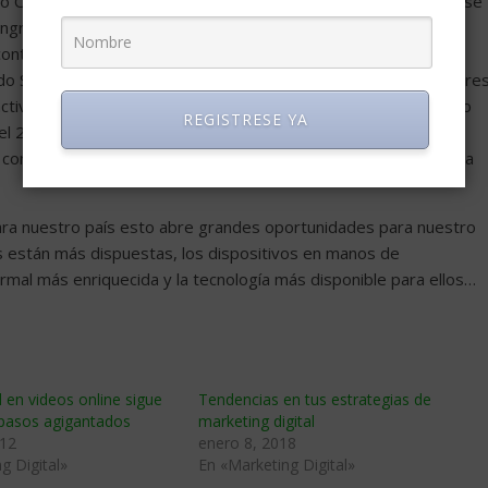
nido On demand: Con el ingreso de Youtube a Colombia en 2014 se
ingresó Netflix, HBO GO y la TV On demand dejó de ser una
contenidos smart. Hoy gran cantidad de televisores
Smart lo que pone la tecnología al alcance de los consumidore
ractiva, con sistemas operativos, aplicaciones y por menor costo
REGISTRESE YA
 el 2016 esto solo va a crecer poblando aún más el mercado
 contenidos y competencia de desarrollos, medios y pauta para
ra nuestro país esto abre grandes oportunidades para nuestro
s están más dispuestas, los dispositivos en manos de
ormal más enriquecida y la tecnología más disponible para ellos…
d en videos online sigue
Tendencias en tus estrategias de
 pasos agigantados
marketing digital
012
enero 8, 2018
g Digital»
En «Marketing Digital»