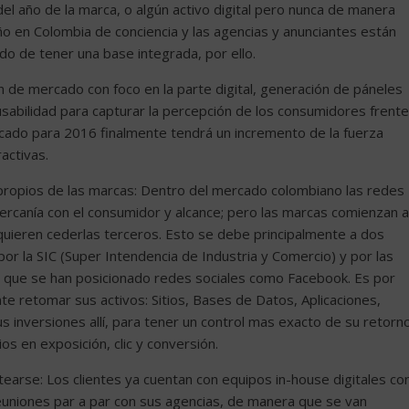
 del año de la marca, o algún activo digital pero nunca de manera
o en Colombia de conciencia y las agencias y anunciantes están
do de tener una base integrada, por ello.
 de mercado con foco en la parte digital, generación de páneles
sabilidad para capturar la percepción de los consumidores frente
rcado para 2016 finalmente tendrá un incremento de la fuerza
activas.
 propios de las marcas: Dentro del mercado colombiano las redes
cercanía con el consumidor y alcance; pero las marcas comienzan a
quieren cederlas terceros. Esto se debe principalmente a dos
or la SIC (Super Intendencia de Industria y Comercio) y por las
a que se han posicionado redes sociales como Facebook. Es por
e retomar sus activos: Sitios, Bases de Datos, Aplicaciones,
us inversiones allí, para tener un control mas exacto de su retorn
os en exposición, clic y conversión.
tearse: Los clientes ya cuentan con equipos in-house digitales co
euniones par a par con sus agencias, de manera que se van