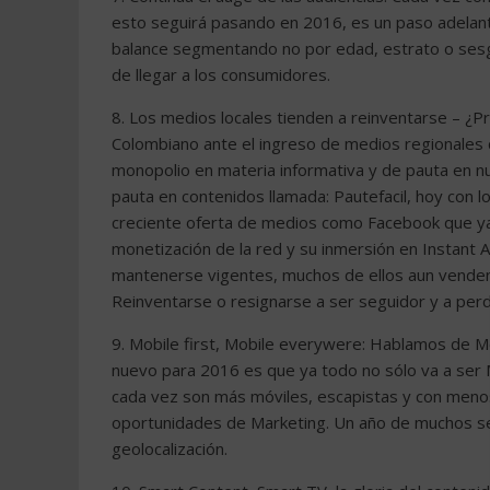
esto seguirá pasando en 2016, es un paso adelante
balance segmentando no por edad, estrato o sesg
de llegar a los consumidores.
8. Los medios locales tienden a reinventarse – ¿P
Colombiano ante el ingreso de medios regionales
monopolio en materia informativa y de pauta en nu
pauta en contenidos llamada: Pautefacil, hoy con l
creciente oferta de medios como Facebook que y
monetización de la red y su inmersión en Instant A
mantenerse vigentes, muchos de ellos aun venden 
Reinventarse o resignarse a ser seguidor y a pe
9. Mobile first, Mobile everywere: Hablamos de Mo
nuevo para 2016 es que ya todo no sólo va a ser M
cada vez son más móviles, escapistas y con menos
oportunidades de Marketing. Un año de muchos servic
geolocalización.