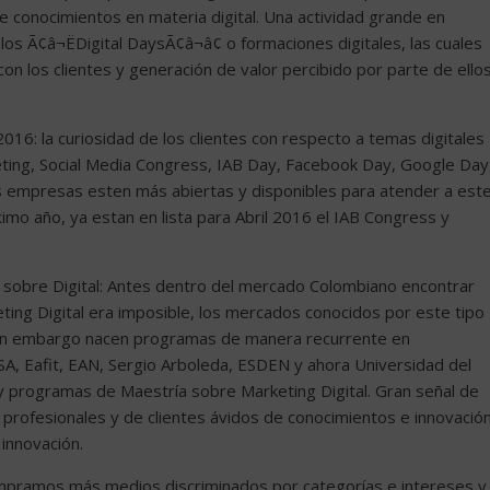
 conocimientos en materia digital. Una actividad grande en
los Ã¢â¬ËDigital DaysÃ¢â¬â¢ o formaciones digitales, las cuales
 con los clientes y generación de valor percibido por parte de ello
016: la curiosidad de los clientes con respecto a temas digitales
ting, Social Media Congress, IAB Day, Facebook Day, Google Day
as empresas esten más abiertas y disponibles para atender a est
imo año, ya estan en lista para Abril 2016 el IAB Congress y
 sobre Digital: Antes dentro del mercado Colombiano encontrar
ting Digital era imposible, los mercados conocidos por este tipo
sin embargo nacen programas de manera recurrente en
SA, Eafit, EAN, Sergio Arboleda, ESDEN y ahora Universidad del
y programas de Maestría sobre Marketing Digital. Gran señal de
rofesionales y de clientes ávidos de conocimientos e innovació
 innovación.
compramos más medios discriminados por categorías e intereses y