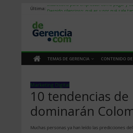
Última:
Stablecoins para empresas: cómo pagar y c
Despido silencioso: qué es y por qué sale ta
IA en selección de personal: cómo auditarla
Trabajo forzoso en la cadena de suministro:
Mercado hispano de EE. UU.: cómo segmenta
TEMAS DE GERENCIA
CONTENIDO DE
Marketing Digital
10 tendencias de 
dominarán Colom
Muchas personas ya han leído las predicciones del