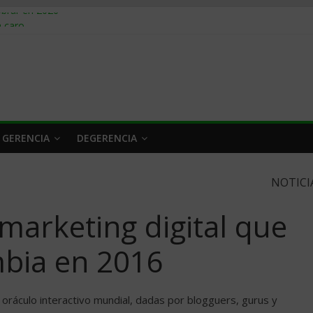
obrar en 2026
n caro
 a tiempo
 qué hacer
rlo y venderle
 GERENCIA
DEGERENCIA
NOTICI
marketing digital que
bia en 2016
 oráculo interactivo mundial, dadas por blogguers, gurus y