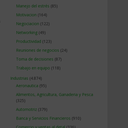
Manejo del estrés
(85)
Motivacion
(164)
s
Negociacion
(122)
Networking
(49)
Productividad
(123)
Reuniones de negocios
(24)
Toma de decisiones
(87)
Trabajo en equipo
(118)
Industrias
(4.874)
Aeronautica
(95)
Alimentos, Agricultura, Ganaderia y Pesca
(325)
Automotriz
(379)
Banca y Servicios Financieros
(910)
Comercio y ventas al detal
(336)