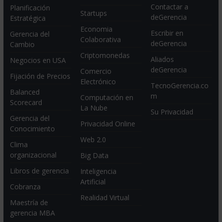
Contactar a
Planificación
Startups
deGerencia
Estratégica
Economia
Escribir en
Gerencia del
Colaborativa
deGerencia
Cambio
Criptomonedas
Aliados
Negocios en USA
deGerencia
Comercio
Fijación de Precios
Electrónico
TecnoGerencia.co
Balanced
m
Computación en
Scorecard
La Nube
Su Privacidad
Gerencia del
Privacidad Online
Conocimiento
Web 2.0
Clima
organizacional
Big Data
Libros de gerencia
Inteligencia
Artificial
Cobranza
Realidad Virtual
Maestría de
gerencia MBA