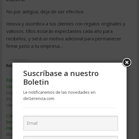
No por antigua, deja de ser efectiva.
Innova y asombra a tus clientes con regalos originales y
valiosos. Ellos estarán expectantes cada año para
recibirlos, y será un motivo adicional para permanecer
firme junto a tu empresa…
Relacionado
Suscríbase a nuestro
Boletin
Fidelización de clientes: 7
¿Es Internet un mercado en
consejos útiles
crecimiento permanente?
Le notificaremos de las novedades en
mayo 29, 2019
julio 15, 2011
deGerencia.com
En «Relaciones con los
En «Internet»
clientes»
Con el marketing boca a
boca, el consumidor es el
mejor embajador
diciembre 26, 2017