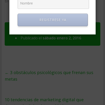
En «Marketing»
REGISTRESE YA
Ver original en
America Economia
Publicado el
sábado enero 2, 2016
←
3 obstáculos psicológicos que frenan sus
metas
10 tendencias de marketing digital que