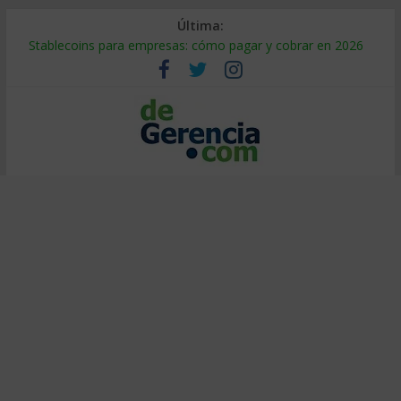
Última:
Stablecoins para empresas: cómo pagar y cobrar en 2026
Despido silencioso: qué es y por qué sale tan caro
IA en selección de personal: cómo auditarla a tiempo
Trabajo forzoso en la cadena de suministro: qué hacer
Mercado hispano de EE. UU.: cómo segmentarlo y venderle