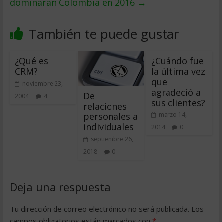
dominarán Colombia en 2016
→
También te puede gustar
¿Qué es
¿Cuándo fue
CRM?
la última vez
que
noviembre 23,
agradeció a
De
2004
4
sus clientes?
relaciones
personales a
marzo 14,
individuales
2014
0
septiembre 26,
2018
0
Deja una respuesta
Tu dirección de correo electrónico no será publicada.
Los
campos obligatorios están marcados con
*