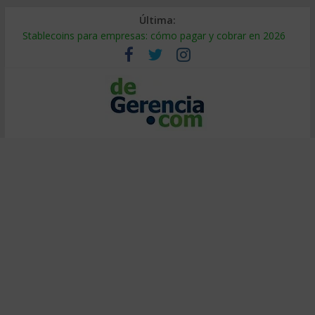
Última:
Stablecoins para empresas: cómo pagar y cobrar en 2026
Despido silencioso: qué es y por qué sale tan caro
IA en selección de personal: cómo auditarla a tiempo
Trabajo forzoso en la cadena de suministro: qué hacer
Mercado hispano de EE. UU.: cómo segmentarlo y venderle