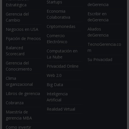
Startups
deGerencia
Estratégica
Economia
Escribir en
Gerencia del
Colaborativa
deGerencia
Cambio
Criptomonedas
Aliados
Negocios en USA
deGerencia
Comercio
Fijación de Precios
Electrónico
TecnoGerencia.co
Balanced
m
Computación en
Scorecard
La Nube
Su Privacidad
Gerencia del
Privacidad Online
Conocimiento
Web 2.0
Clima
organizacional
Big Data
Libros de gerencia
Inteligencia
Artificial
Cobranza
Realidad Virtual
Maestría de
gerencia MBA
Como invertir