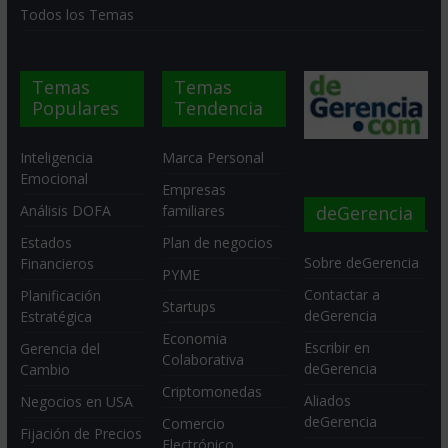
Todos los Temas
Temas
Temas
Populares
Tendencia
Inteligencia
Marca Personal
Emocional
Empresas
deGerencia
Análisis DOFA
familiares
Estados
Plan de negocios
Sobre deGerencia
Financieros
PYME
Contactar a
Planificación
Startups
deGerencia
Estratégica
Economia
Escribir en
Gerencia del
Colaborativa
deGerencia
Cambio
Criptomonedas
Aliados
Negocios en USA
deGerencia
Comercio
Fijación de Precios
Electrónico