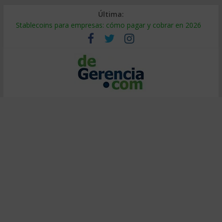
Última:
Stablecoins para empresas: cómo pagar y cobrar en 2026
Despido silencioso: qué es y por qué sale tan caro
IA en selección de personal: cómo auditarla a tiempo
Trabajo forzoso en la cadena de suministro: qué hacer
Mercado hispano de EE. UU.: cómo segmentarlo y venderle