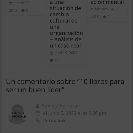
a una
ación mental
marzo 22,
situación de
febrero 14,
2013
0
cambio
2013
1
cultural de
una
organización
– Análisis de
un caso real
abril 19, 2004
11
Un comentario sobre “
10 libros para
ser un buen líder
”
Yumely Herrera
el junio 5, 2020 a las 9:36 pm
Permalink