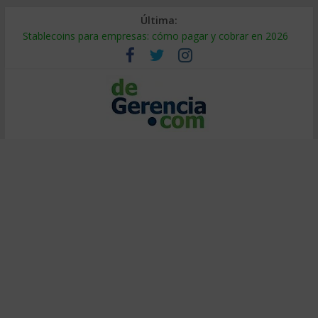
Última:
Stablecoins para empresas: cómo pagar y cobrar en 2026
Despido silencioso: qué es y por qué sale tan caro
IA en selección de personal: cómo auditarla a tiempo
Trabajo forzoso en la cadena de suministro: qué hacer
Mercado hispano de EE. UU.: cómo segmentarlo y venderle