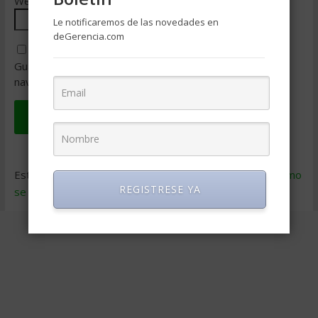
Web
Le notificaremos de las novedades en
deGerencia.com
Guarda mi nombre, correo electrónico y web en este
navegador para la próxima vez que comente.
Este sitio usa Akismet para reducir el spam.
Aprende cómo
REGISTRESE YA
se procesan los datos de tus comentarios
.