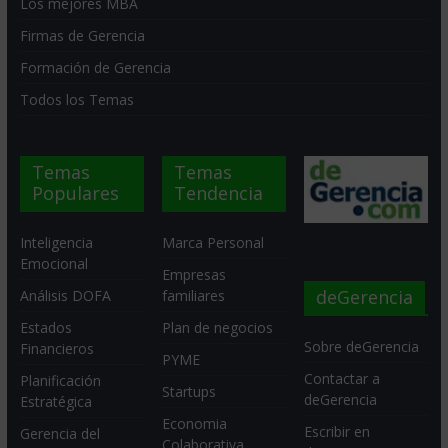
Los mejores MBA
Firmas de Gerencia
Formación de Gerencia
Todos los Temas
Temas
Temas
Populares
Tendencia
Inteligencia
Marca Personal
Emocional
Empresas
deGerencia
Análisis DOFA
familiares
Estados
Plan de negocios
Sobre deGerencia
Financieros
PYME
Contactar a
Planificación
Startups
deGerencia
Estratégica
Economia
Escribir en
Gerencia del
Colaborativa