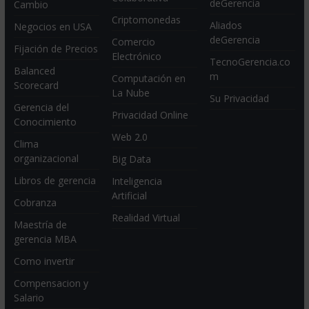
deGerencia
Cambio
Criptomonedas
Aliados
Negocios en USA
deGerencia
Comercio
Fijación de Precios
Electrónico
TecnoGerencia.co
Balanced
m
Computación en
Scorecard
La Nube
Su Privacidad
Gerencia del
Privacidad Online
Conocimiento
Web 2.0
Clima
organizacional
Big Data
Libros de gerencia
Inteligencia
Artificial
Cobranza
Realidad Virtual
Maestría de
gerencia MBA
Como invertir
Compensacion y
Salario