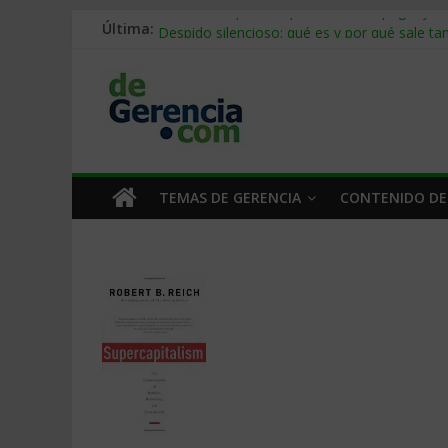
Última:
Stablecoins para empresas: cómo pagar y c
Despido silencioso: qué es y por qué sale ta
IA en selección de personal: cómo auditarla
Trabajo forzoso en la cadena de suministro:
Mercado hispano de EE. UU.: cómo segmenta
TEMAS DE GERENCIA
CONTENIDO DE