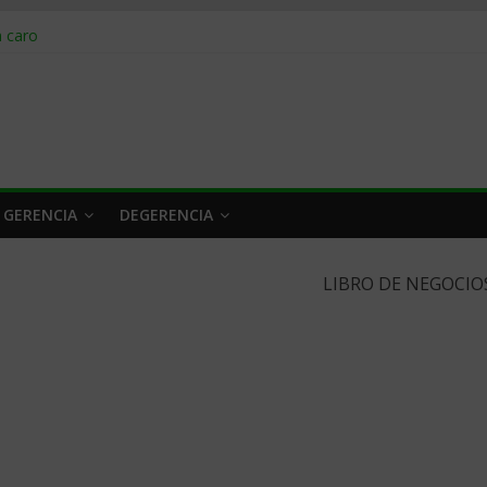
obrar en 2026
n caro
 a tiempo
 qué hacer
rlo y venderle
 GERENCIA
DEGERENCIA
LIBRO DE NEGOCIO