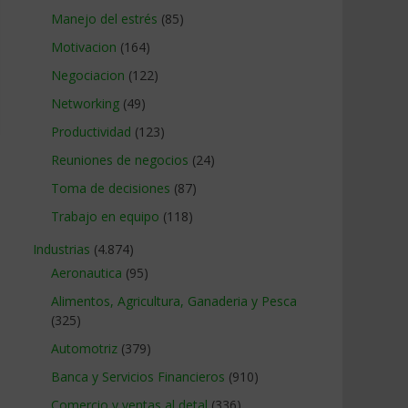
Manejo del estrés
(85)
Motivacion
(164)
Negociacion
(122)
Networking
(49)
Productividad
(123)
Reuniones de negocios
(24)
Toma de decisiones
(87)
Trabajo en equipo
(118)
Industrias
(4.874)
Aeronautica
(95)
Alimentos, Agricultura, Ganaderia y Pesca
(325)
Automotriz
(379)
Banca y Servicios Financieros
(910)
Comercio y ventas al detal
(336)