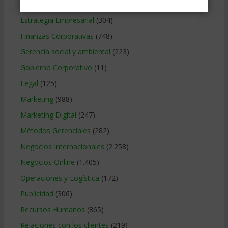
Educacion Gerencial
(454)
Estrategia Empresarial
(304)
Finanzas Corporativas
(748)
Gerencia social y ambiental
(223)
Gobierno Corporativo
(11)
Legal
(125)
Marketing
(988)
Marketing Digital
(247)
Métodos Gerenciales
(282)
Negocios Internacionales
(2.258)
Negocios Online
(1.405)
Operaciones y Logística
(172)
Publicidad
(306)
Recursos Humanos
(865)
Relaciones con los clientes
(219)