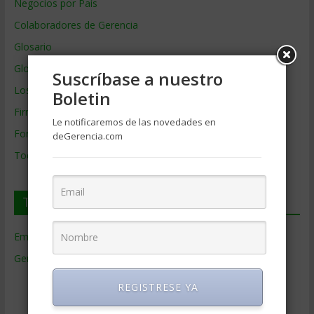
Negocios por País
Colaboradores de Gerencia
Glosario
Glosario Inglés – Español
Suscríbase a nuestro
Los mejores MBA
Boletin
Firmas de Gerencia
Le notificaremos de las novedades en
Formación de Gerencia
deGerencia.com
Todos los Temas
Temas de Gerencia
Empresas de Gerencia
(38)
Gerencia
(9.481)
Ciencias Económicas
(80)
REGISTRESE YA
Contabilidad
(466)