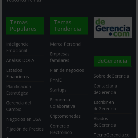
Temas
Temas
Populares
Tendencia
Inteligencia
Marca Personal
Emocional
Empresas
deGerencia
Análisis DOFA
familiares
Estados
Plan de negocios
Sobre deGerencia
Financieros
PYME
Contactar a
Planificación
Startups
deGerencia
Estratégica
Economia
Escribir en
Gerencia del
Colaborativa
deGerencia
Cambio
Criptomonedas
Aliados
Negocios en USA
deGerencia
Comercio
Fijación de Precios
Electrónico
TecnoGerencia.co