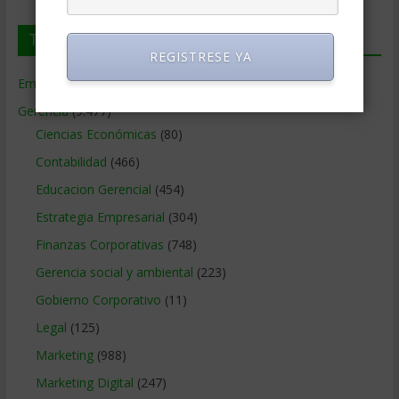
Temas de Gerencia
REGISTRESE YA
Empresas de Gerencia
(38)
Gerencia
(9.477)
Ciencias Económicas
(80)
Contabilidad
(466)
Educacion Gerencial
(454)
Estrategia Empresarial
(304)
Finanzas Corporativas
(748)
Gerencia social y ambiental
(223)
Gobierno Corporativo
(11)
Legal
(125)
Marketing
(988)
Marketing Digital
(247)