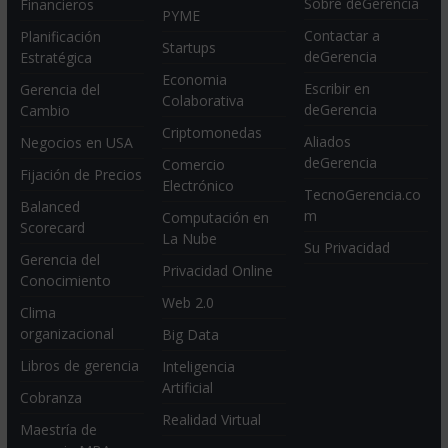
Sobre deGerencia
Financieros
PYME
Contactar a
Planificación
Startups
deGerencia
Estratégica
Economia
Escribir en
Gerencia del
Colaborativa
deGerencia
Cambio
Criptomonedas
Aliados
Negocios en USA
deGerencia
Comercio
Fijación de Precios
Electrónico
TecnoGerencia.co
Balanced
m
Computación en
Scorecard
La Nube
Su Privacidad
Gerencia del
Privacidad Online
Conocimiento
Web 2.0
Clima
organizacional
Big Data
Libros de gerencia
Inteligencia
Artificial
Cobranza
Realidad Virtual
Maestría de