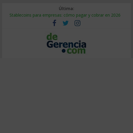
Última:
Stablecoins para empresas: cómo pagar y cobrar en 2026
Despido silencioso: qué es y por qué sale tan caro
IA en selección de personal: cómo auditarla a tiempo
Trabajo forzoso en la cadena de suministro: qué hacer
Mercado hispano de EE. UU.: cómo segmentarlo y venderle