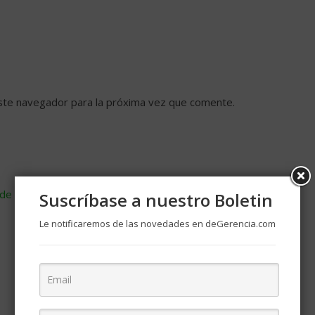
ste navegador para la próxima vez que comente.
de cómo se procesan los datos de tus comentarios
.
Suscríbase a nuestro Boletin
Le notificaremos de las novedades en deGerencia.com