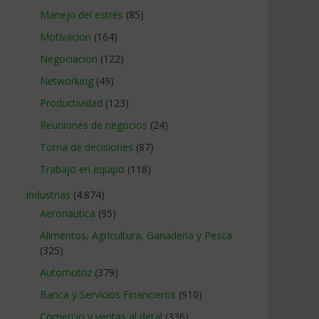
Manejo del estrés
(85)
Motivacion
(164)
Negociacion
(122)
Networking
(49)
Productividad
(123)
Reuniones de negocios
(24)
Toma de decisiones
(87)
Trabajo en equipo
(118)
Industrias
(4.874)
Aeronautica
(95)
Alimentos, Agricultura, Ganaderia y Pesca
(325)
Automotriz
(379)
Banca y Servicios Financieros
(910)
Comercio y ventas al detal
(336)