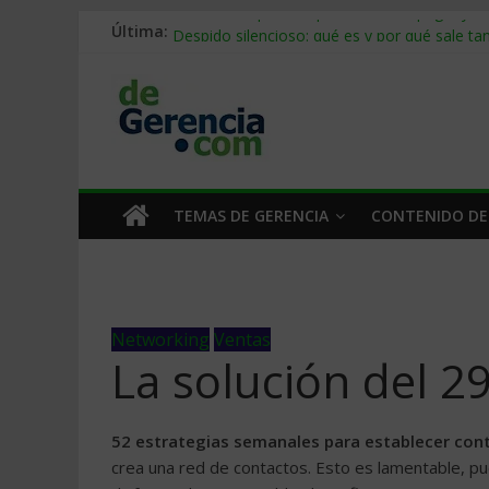
Última:
Stablecoins para empresas: cómo pagar y c
Despido silencioso: qué es y por qué sale ta
IA en selección de personal: cómo auditarla
Trabajo forzoso en la cadena de suministro:
Mercado hispano de EE. UU.: cómo segmenta
TEMAS DE GERENCIA
CONTENIDO DE
Networking
Ventas
La solución del 2
52 estrategias semanales para establecer con
crea una red de contactos. Esto es lamentable, p