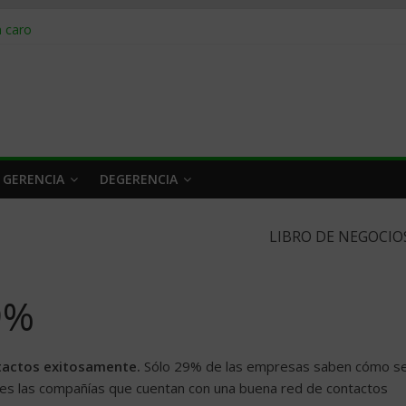
obrar en 2026
n caro
 a tiempo
 qué hacer
rlo y venderle
 GERENCIA
DEGERENCIA
LIBRO DE NEGOCIO
9%
tactos exitosamente.
Sólo 29% de las empresas saben cómo s
ues las compañías que cuentan con una buena red de contactos