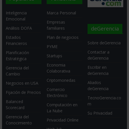
Inteligencia
Marca Personal
Emocional
Empresas
deGerencia
Análisis DOFA
familiares
Estados
Plan de negocios
Sobre deGerencia
Financieros
PYME
Contactar a
Planificación
Startups
deGerencia
Estratégica
Economia
Escribir en
Gerencia del
Colaborativa
deGerencia
Cambio
Criptomonedas
Aliados
Negocios en USA
deGerencia
Comercio
Fijación de Precios
Electrónico
TecnoGerencia.co
Balanced
m
Computación en
Scorecard
La Nube
Su Privacidad
Gerencia del
Privacidad Online
Conocimiento