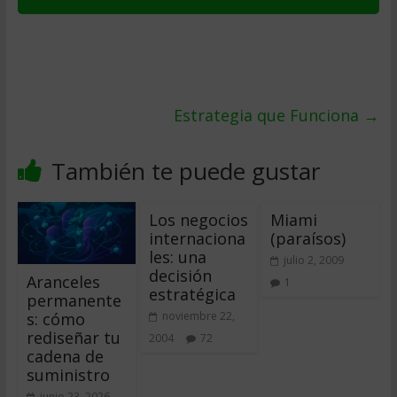
Estrategia que Funciona
→
También te puede gustar
Los negocios
Miami
internaciona
(paraísos)
les: una
julio 2, 2009
decisión
Aranceles
1
estratégica
permanente
s: cómo
noviembre 22,
rediseñar tu
2004
72
cadena de
suministro
junio 23, 2026