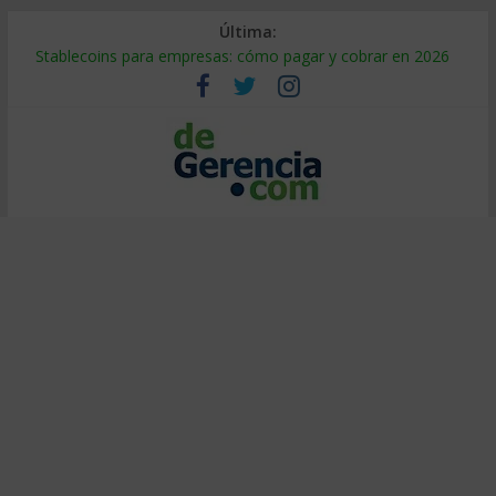
Última:
Stablecoins para empresas: cómo pagar y cobrar en 2026
Despido silencioso: qué es y por qué sale tan caro
IA en selección de personal: cómo auditarla a tiempo
Trabajo forzoso en la cadena de suministro: qué hacer
Mercado hispano de EE. UU.: cómo segmentarlo y venderle