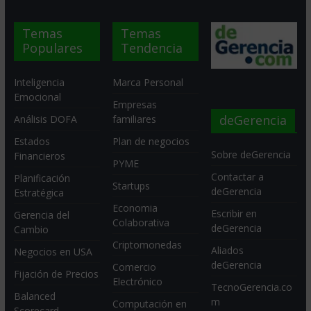
Temas
Temas
Populares
Tendencia
Inteligencia
Marca Personal
Emocional
Empresas
deGerencia
Análisis DOFA
familiares
Estados
Plan de negocios
Sobre deGerencia
Financieros
PYME
Contactar a
Planificación
Startups
deGerencia
Estratégica
Economia
Escribir en
Gerencia del
Colaborativa
deGerencia
Cambio
Criptomonedas
Aliados
Negocios en USA
deGerencia
Comercio
Fijación de Precios
Electrónico
TecnoGerencia.co
Balanced
m
Computación en
Scorecard