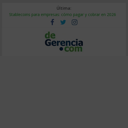
Última:
Stablecoins para empresas: cómo pagar y cobrar en 2026
Despido silencioso: qué es y por qué sale tan caro
IA en selección de personal: cómo auditarla a tiempo
Trabajo forzoso en la cadena de suministro: qué hacer
Mercado hispano de EE. UU.: cómo segmentarlo y venderle