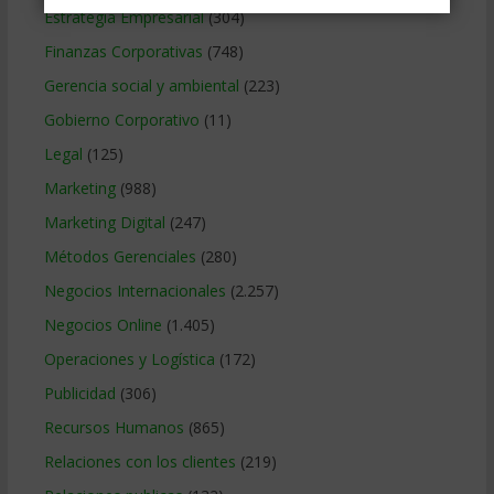
Estrategia Empresarial
(304)
Finanzas Corporativas
(748)
Gerencia social y ambiental
(223)
Gobierno Corporativo
(11)
Legal
(125)
Marketing
(988)
Marketing Digital
(247)
Métodos Gerenciales
(280)
Negocios Internacionales
(2.257)
Negocios Online
(1.405)
Operaciones y Logística
(172)
Publicidad
(306)
Recursos Humanos
(865)
Relaciones con los clientes
(219)