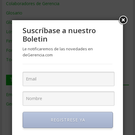
Colaboradores de Gerencia
Glosario
Glosario Inglés – Español
Suscríbase a nuestro
Los mejores MBA
Boletin
Firmas de Gerencia
Le notificaremos de las novedades en
Formación de Gerencia
deGerencia.com
Todos los Temas
Temas de Gerencia
Empresas de Gerencia
(38)
Gerencia
(9.477)
Ciencias Económicas
(80)
REGISTRESE YA
Contabilidad
(466)
Educacion Gerencial
(454)