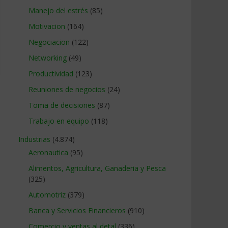
Manejo del estrés
(85)
Motivacion
(164)
Negociacion
(122)
Networking
(49)
Productividad
(123)
Reuniones de negocios
(24)
Toma de decisiones
(87)
Trabajo en equipo
(118)
Industrias
(4.874)
Aeronautica
(95)
Alimentos, Agricultura, Ganaderia y Pesca
(325)
Automotriz
(379)
Banca y Servicios Financieros
(910)
Comercio y ventas al detal
(336)