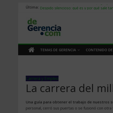
Stablecoins para empresas: cómo pagar y c
Última:
Despido silencioso: qué es y por qué sale ta
IA en selección de personal: cómo auditarla
Trabajo forzoso en la cadena de suministro:
Mercado hispano de EE. UU.: cómo segmenta
TEMAS DE GERENCIA
CONTENIDO DE
Carrera y Empleo
La carrera del mi
Una guía para obtener el trabajo de nuestros 
personal, cerró sus puertas o se fusionó con otr