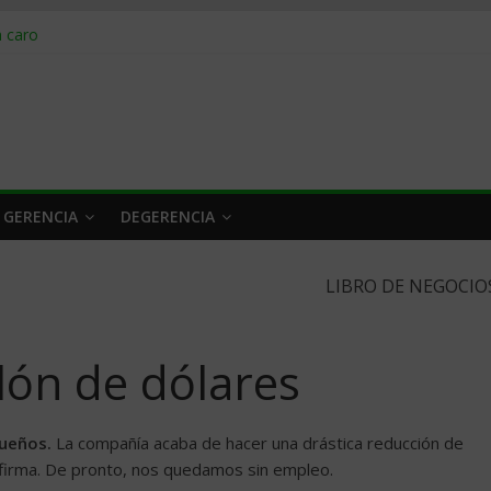
obrar en 2026
n caro
 a tiempo
 qué hacer
rlo y venderle
 GERENCIA
DEGERENCIA
LIBRO DE NEGOCIO
llón de dólares
sueños.
La compañía acaba de hacer una drástica reducción de
a firma. De pronto, nos quedamos sin empleo.