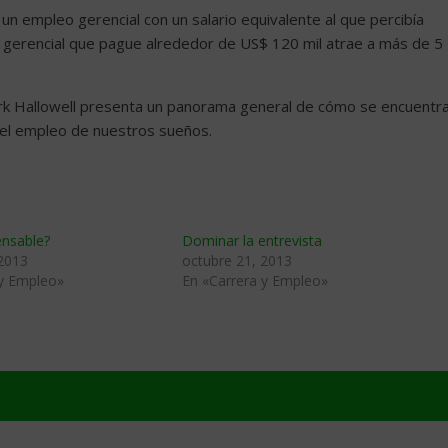
n empleo gerencial con un salario equivalente al que percibía
o gerencial que pague alrededor de US$ 120 mil atrae a más de 5
Kirk Hallowell presenta un panorama general de cómo se encuentr
 el empleo de nuestros sueños.
ensable?
Dominar la entrevista
 2013
octubre 21, 2013
 y Empleo»
En «Carrera y Empleo»