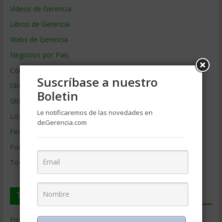
Videos de Gerencia
Libros de Gerencia
Webs de Gerencia
Negocios por País
Colaboradores de Gerencia
Suscríbase a nuestro
Glosario
Boletin
Glosario Inglés – Español
Le notificaremos de las novedades en
Los mejores MBA
deGerencia.com
Firmas de Gerencia
Formación de Gerencia
Todos los Temas
Temas de Gerencia
Empresas de Gerencia
(38)