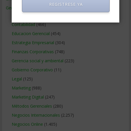
REGISTRESE YA
Gerencia
(9.477)
Ciencias Económicas
(80)
Contabilidad
(466)
Educacion Gerencial
(454)
Estrategia Empresarial
(304)
Finanzas Corporativas
(748)
Gerencia social y ambiental
(223)
Gobierno Corporativo
(11)
Legal
(125)
Marketing
(988)
Marketing Digital
(247)
Métodos Gerenciales
(280)
Negocios Internacionales
(2.257)
Negocios Online
(1.405)