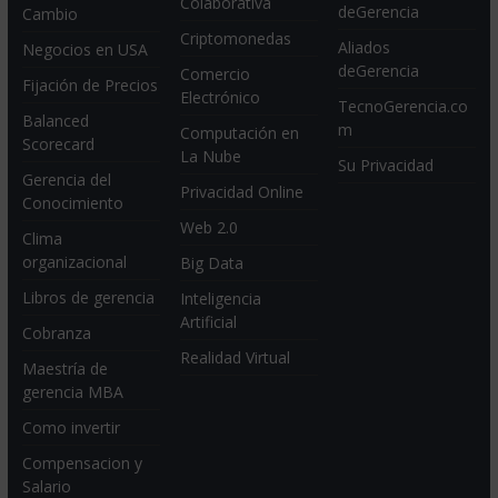
Colaborativa
deGerencia
Cambio
Criptomonedas
Aliados
Negocios en USA
deGerencia
Comercio
Fijación de Precios
Electrónico
TecnoGerencia.co
Balanced
m
Computación en
Scorecard
La Nube
Su Privacidad
Gerencia del
Privacidad Online
Conocimiento
Web 2.0
Clima
organizacional
Big Data
Libros de gerencia
Inteligencia
Artificial
Cobranza
Realidad Virtual
Maestría de
gerencia MBA
Como invertir
Compensacion y
Salario