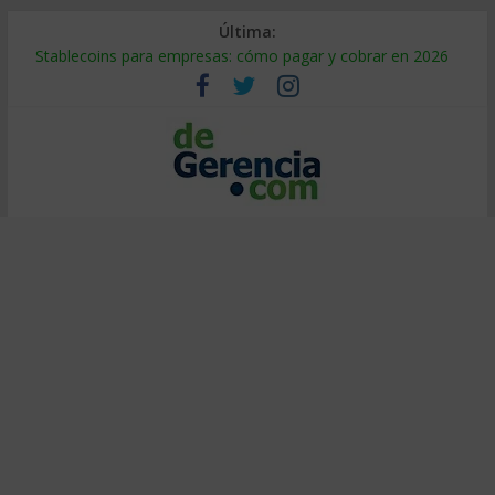
Última:
Stablecoins para empresas: cómo pagar y cobrar en 2026
Despido silencioso: qué es y por qué sale tan caro
IA en selección de personal: cómo auditarla a tiempo
Trabajo forzoso en la cadena de suministro: qué hacer
Mercado hispano de EE. UU.: cómo segmentarlo y venderle