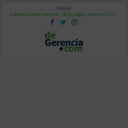
Última:
Stablecoins para empresas: cómo pagar y cobrar en 2026
Despido silencioso: qué es y por qué sale tan caro
IA en selección de personal: cómo auditarla a tiempo
Trabajo forzoso en la cadena de suministro: qué hacer
Mercado hispano de EE. UU.: cómo segmentarlo y venderle