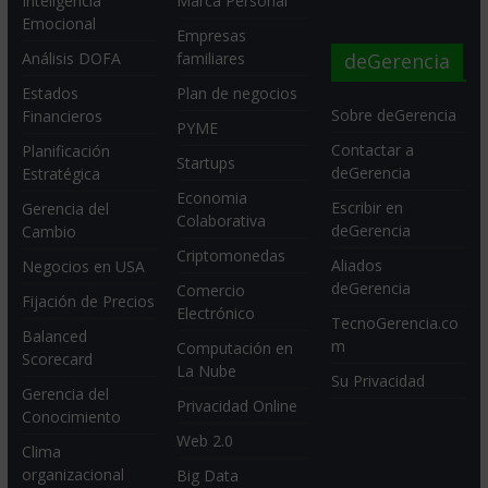
Inteligencia
Marca Personal
Emocional
Empresas
deGerencia
Análisis DOFA
familiares
Estados
Plan de negocios
Sobre deGerencia
Financieros
PYME
Contactar a
Planificación
Startups
deGerencia
Estratégica
Economia
Escribir en
Gerencia del
Colaborativa
deGerencia
Cambio
Criptomonedas
Aliados
Negocios en USA
deGerencia
Comercio
Fijación de Precios
Electrónico
TecnoGerencia.co
Balanced
m
Computación en
Scorecard
La Nube
Su Privacidad
Gerencia del
Privacidad Online
Conocimiento
Web 2.0
Clima
organizacional
Big Data