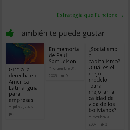
Estrategia que Funciona
→
También te puede gustar
En memoria
¿Socialismo
de Paul
o
Samuelson
capitalismo?
¿Cuál es el
Giro a la
diciembre 31,
mejor
derecha en
2009
0
modelo
América
para
Latina: guía
mejorar la
para
calidad de
empresas
vida de los
julio 7, 2026
bolivianos?
0
octubre 8,
2007
2