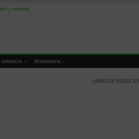
rlo y venderle
obrar en 2026
n caro
 a tiempo
 qué hacer
 GERENCIA
DEGERENCIA
LIBRO DE NEGOCIO