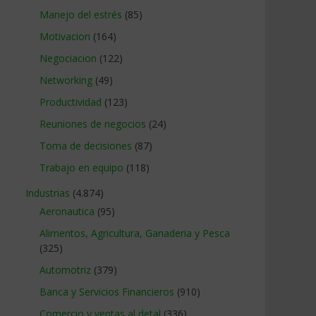
Manejo del estrés
(85)
Motivacion
(164)
Negociacion
(122)
Networking
(49)
Productividad
(123)
Reuniones de negocios
(24)
Toma de decisiones
(87)
Trabajo en equipo
(118)
Industrias
(4.874)
Aeronautica
(95)
Alimentos, Agricultura, Ganaderia y Pesca
(325)
Automotriz
(379)
Banca y Servicios Financieros
(910)
Comercio y ventas al detal
(336)