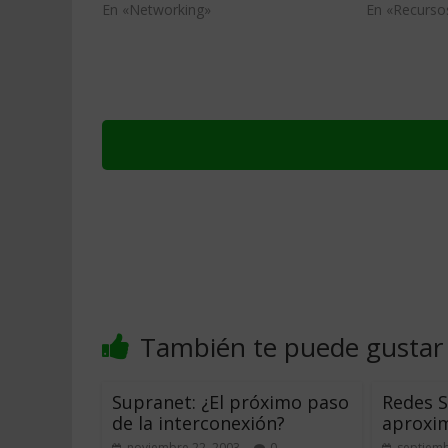
En «Networking»
En «Recurs
También te puede gustar
Supranet: ¿El próximo paso
Redes S
de la interconexión?
aproxim
noviembre 22, 2003
0
septiemb