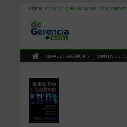
Última:
Mercado hispano de EE. UU.: cómo segmenta
Stablecoins para empresas: cómo pagar y c
Despido silencioso: qué es y por qué sale ta
IA en selección de personal: cómo auditarla
Trabajo forzoso en la cadena de suministro:
TEMAS DE GERENCIA
CONTENIDO DE