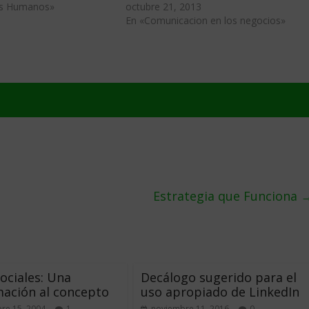
os Humanos»
octubre 21, 2013
En «Comunicacion en los negocios»
Estrategia que Funciona
ociales: Una
Decálogo sugerido para el
ación al concepto
uso apropiado de LinkedIn
re 15, 2004
1
noviembre 11, 2016
0