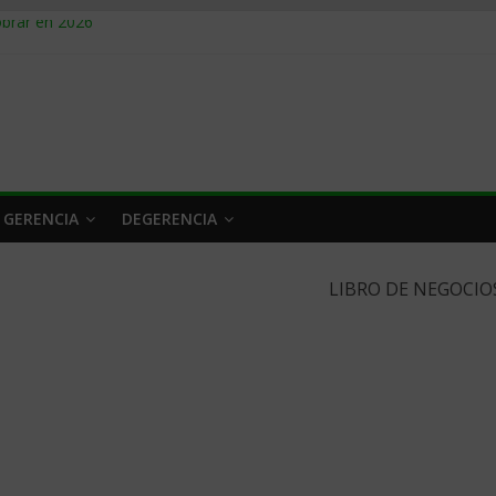
obrar en 2026
n caro
 a tiempo
 qué hacer
rlo y venderle
 GERENCIA
DEGERENCIA
LIBRO DE NEGOCIO