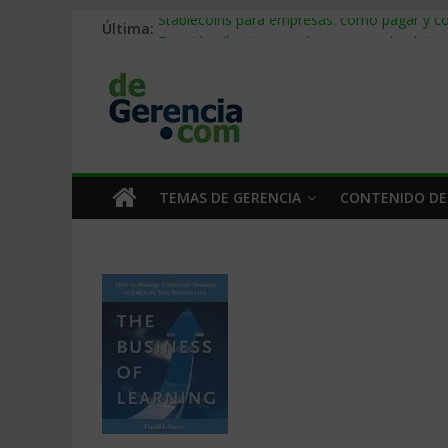
Última:
Stablecoins para empresas: cómo pagar y c
Despido silencioso: qué es y por qué sale ta
IA en selección de personal: cómo auditarla
Trabajo forzoso en la cadena de suministro:
Mercado hispano de EE. UU.: cómo segmenta
TEMAS DE GERENCIA
CONTENIDO DE