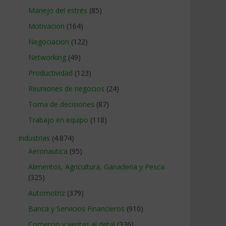
Manejo del estrés
(85)
Motivacion
(164)
Negociacion
(122)
Networking
(49)
Productividad
(123)
Reuniones de negocios
(24)
Toma de decisiones
(87)
Trabajo en equipo
(118)
Industrias
(4.874)
Aeronautica
(95)
Alimentos, Agricultura, Ganaderia y Pesca
(325)
Automotriz
(379)
Banca y Servicios Financieros
(910)
Comercio y ventas al detal
(336)