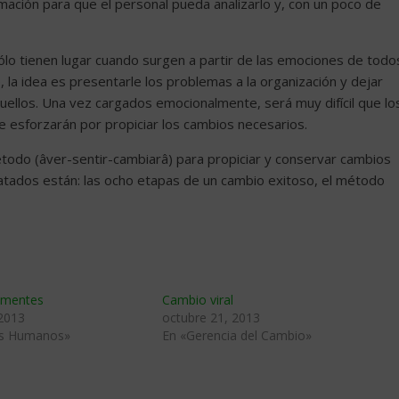
ación para que el personal pueda analizarlo y, con un poco de
ólo tienen lugar cuando surgen a partir de las emociones de todo
, la idea es presentarle los problemas a la organización y dejar
quellos. Una vez cargados emocionalmente, será muy difícil que lo
 esforzarán por propiciar los cambios necesarios.
do (âver-sentir-cambiarâ) para propiciar y conservar cambios
tratados están: las ocho etapas de un cambio exitoso, el método
 mentes
Cambio viral
 2013
octubre 21, 2013
os Humanos»
En «Gerencia del Cambio»