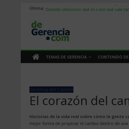
Última:
Stablecoins para empresas: cómo pagar y c
Despido silencioso: qué es y por qué sale ta
IA en selección de personal: cómo auditarla
Trabajo forzoso en la cadena de suministro:
Mercado hispano de EE. UU.: cómo segmenta
TEMAS DE GERENCIA
CONTENIDO DE
Gerencia del Cambio
El corazón del ca
Historias de la vida real sobre cómo la gente 
mejor forma de propiciar el cambio dentro de una o