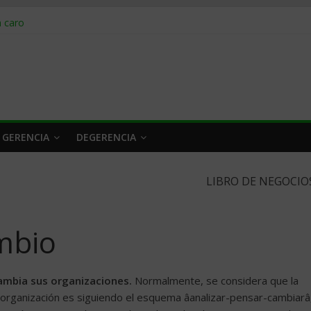
obrar en 2026
n caro
 a tiempo
 qué hacer
rlo y venderle
 GERENCIA
DEGERENCIA
LIBRO DE NEGOCIO
mbio
cambia sus organizaciones.
Normalmente, se considera que la
rganización es siguiendo el esquema âanalizar-pensar-cambiarâ