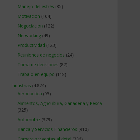
Manejo del estrés
(85)
Motivacion
(164)
Negociacion
(122)
Networking
(49)
Productividad
(123)
Reuniones de negocios
(24)
Toma de decisiones
(87)
Trabajo en equipo
(118)
Industrias
(4.874)
Aeronautica
(95)
Alimentos, Agricultura, Ganaderia y Pesca
(325)
Automotriz
(379)
Banca y Servicios Financieros
(910)
Comercio y ventas al detal
(336)