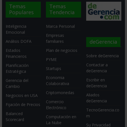
Temas
Temas
Populares
Tendencia
Inteligencia
Marca Personal
Emocional
Empresas
deGerencia
Análisis DOFA
familiares
Estados
Plan de negocios
Sobre deGerencia
Financieros
PYME
Contactar a
Planificación
Startups
deGerencia
Estratégica
Economia
Escribir en
Gerencia del
Colaborativa
deGerencia
Cambio
Criptomonedas
Aliados
Negocios en USA
deGerencia
Comercio
Fijación de Precios
Electrónico
TecnoGerencia.co
Balanced
m
Computación en
Scorecard
La Nube
Su Privacidad