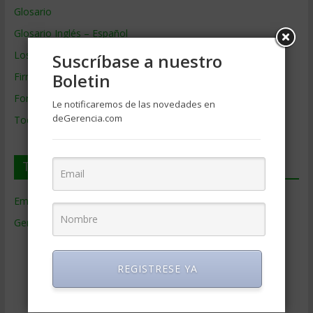
Glosario
Glosario Inglés – Español
Los mejores MBA
Suscríbase a nuestro
Boletin
Firmas de Gerencia
Formación de Gerencia
Le notificaremos de las novedades en
deGerencia.com
Todos los Temas
Temas de Gerencia
Empresas de Gerencia
(38)
Gerencia
(9.477)
Ciencias Económicas
(80)
Contabilidad
(466)
REGISTRESE YA
Educacion Gerencial
(454)
Estrategia Empresarial
(304)