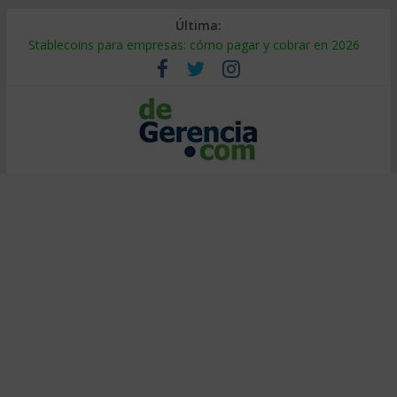
Última:
Stablecoins para empresas: cómo pagar y cobrar en 2026
Despido silencioso: qué es y por qué sale tan caro
IA en selección de personal: cómo auditarla a tiempo
Trabajo forzoso en la cadena de suministro: qué hacer
Mercado hispano de EE. UU.: cómo segmentarlo y venderle