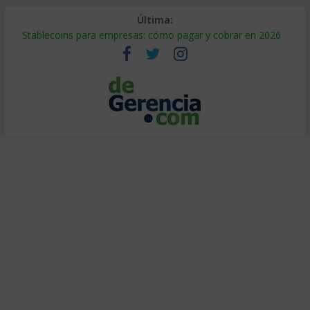
Última:
Stablecoins para empresas: cómo pagar y cobrar en 2026
Despido silencioso: qué es y por qué sale tan caro
IA en selección de personal: cómo auditarla a tiempo
Trabajo forzoso en la cadena de suministro: qué hacer
Mercado hispano de EE. UU.: cómo segmentarlo y venderle