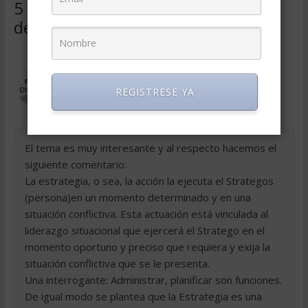
5 comentarios sobre “
La virginidad
de la estrategia
”
María Luisa Vélez de Márquez
(Panama)
REGISTRESE YA
el marzo 8, 2018 a las 5:56 pm
Permalink
El tema es muy interesante y al respecto hacemos el
siguiente comentario:
La estrategia, o sea, la acción la ejecuta el Strategos
(persona)en un momento determinado y en una
situación conflictiva. Esta actuación está vinculada al
liderazgo situacional que ejercerá el Stratego en el
momento oportuno y preciso que requiera y exija la
situación conflictiva que se le presenta.
Una interrogante: Administrar, planificar son funciones.
De igual modo se plantea que la Estrategia es una