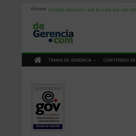
Stablecoins para empresas: cómo pagar y c
Última:
Despido silencioso: qué es y por qué sale ta
IA en selección de personal: cómo auditarla
Trabajo forzoso en la cadena de suministro:
Mercado hispano de EE. UU.: cómo segmenta
TEMAS DE GERENCIA
CONTENIDO DE