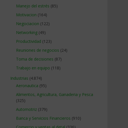
Manejo del estrés
(85)
Motivacion
(164)
Negociacion
(122)
Networking
(49)
Productividad
(123)
Reuniones de negocios
(24)
Toma de decisiones
(87)
Trabajo en equipo
(118)
Industrias
(4.874)
Aeronautica
(95)
Alimentos, Agricultura, Ganaderia y Pesca
(325)
Automotriz
(379)
Banca y Servicios Financieros
(910)
Comercio y ventas al detal
(336)