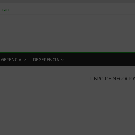
obrar en 2026
n caro
 a tiempo
 qué hacer
rlo y venderle
 GERENCIA
DEGERENCIA
LIBRO DE NEGOCIO