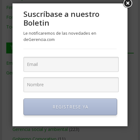
Firmas de Gerencia
Suscríbase a nuestro
Formación de Gerencia
Boletin
Todos los Temas
Le notificaremos de las novedades en
deGerencia.com
Temas de Gerencia
Empresas de Gerencia
(38)
Gerencia
(9.477)
Ciencias Económicas
(80)
Contabilidad
(466)
Educacion Gerencial
(454)
REGISTRESE YA
Estrategia Empresarial
(304)
Finanzas Corporativas
(748)
Gerencia social y ambiental
(223)
Gobierno Corporativo
(11)