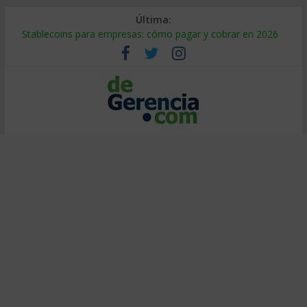
Última:
Stablecoins para empresas: cómo pagar y cobrar en 2026
Despido silencioso: qué es y por qué sale tan caro
IA en selección de personal: cómo auditarla a tiempo
Trabajo forzoso en la cadena de suministro: qué hacer
Mercado hispano de EE. UU.: cómo segmentarlo y venderle