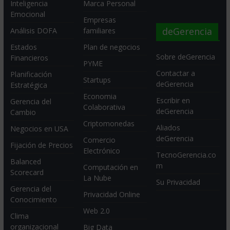
Inteligencia
Marca Personal
Emocional
Empresas
deGerencia
Análisis DOFA
familiares
Estados
Plan de negocios
Sobre deGerencia
Financieros
PYME
Contactar a
Planificación
Startups
deGerencia
Estratégica
Economia
Escribir en
Gerencia del
Colaborativa
deGerencia
Cambio
Criptomonedas
Aliados
Negocios en USA
deGerencia
Comercio
Fijación de Precios
Electrónico
TecnoGerencia.co
Balanced
m
Computación en
Scorecard
La Nube
Su Privacidad
Gerencia del
Privacidad Online
Conocimiento
Web 2.0
Clima
organizacional
Big Data