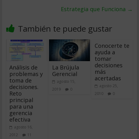
Estrategia que Funciona
→
También te puede gustar
Conocerte te
ayuda a
tomar
decisiones
Análisis de
La Brújula
más
problemas y
Gerencial
acertadas
toma de
agosto 15,
decisiones.
agosto 25,
2019
0
Reto
2010
0
principal
para una
gerencia
efectiva
agosto 16,
2012
11