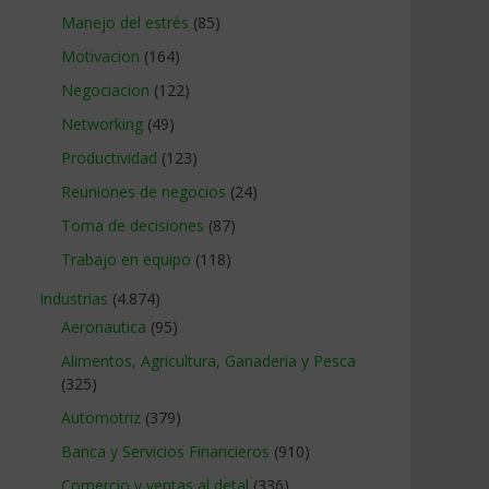
Manejo del estrés
(85)
Motivacion
(164)
Negociacion
(122)
Networking
(49)
Productividad
(123)
Reuniones de negocios
(24)
Toma de decisiones
(87)
Trabajo en equipo
(118)
Industrias
(4.874)
Aeronautica
(95)
Alimentos, Agricultura, Ganaderia y Pesca
(325)
Automotriz
(379)
Banca y Servicios Financieros
(910)
Comercio y ventas al detal
(336)