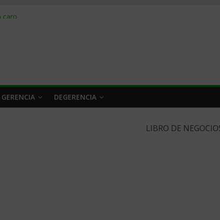
obrar en 2026
n caro
 a tiempo
 qué hacer
rlo y venderle
 GERENCIA
DEGERENCIA
LIBRO DE NEGOCIO