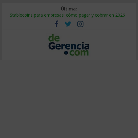
Última:
Stablecoins para empresas: cómo pagar y cobrar en 2026
Despido silencioso: qué es y por qué sale tan caro
IA en selección de personal: cómo auditarla a tiempo
Trabajo forzoso en la cadena de suministro: qué hacer
Mercado hispano de EE. UU.: cómo segmentarlo y venderle