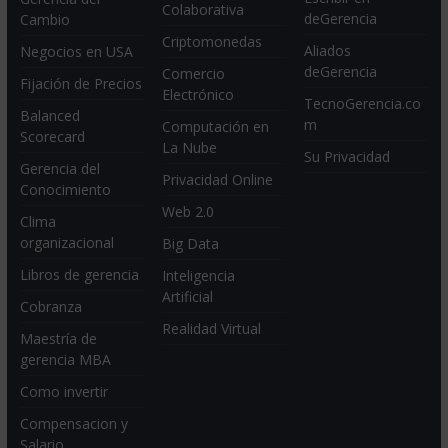
Colaborativa
deGerencia
Cambio
Criptomonedas
Aliados
Negocios en USA
deGerencia
Comercio
Fijación de Precios
Electrónico
TecnoGerencia.co
Balanced
m
Computación en
Scorecard
La Nube
Su Privacidad
Gerencia del
Privacidad Online
Conocimiento
Web 2.0
Clima
organizacional
Big Data
Libros de gerencia
Inteligencia
Artificial
Cobranza
Realidad Virtual
Maestría de
gerencia MBA
Como invertir
Compensacion y
Salario