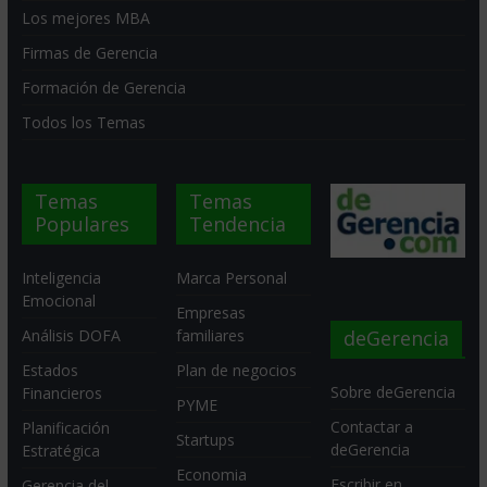
Los mejores MBA
Firmas de Gerencia
Formación de Gerencia
Todos los Temas
Temas
Temas
Populares
Tendencia
Inteligencia
Marca Personal
Emocional
Empresas
deGerencia
Análisis DOFA
familiares
Estados
Plan de negocios
Sobre deGerencia
Financieros
PYME
Contactar a
Planificación
Startups
deGerencia
Estratégica
Economia
Escribir en
Gerencia del