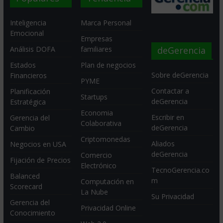
Inteligencia
Marca Personal
Emocional
Empresas
deGerencia
Análisis DOFA
familiares
Estados
Plan de negocios
Sobre deGerencia
Financieros
PYME
Contactar a
Planificación
Startups
deGerencia
Estratégica
Economia
Escribir en
Gerencia del
Colaborativa
deGerencia
Cambio
Criptomonedas
Aliados
Negocios en USA
deGerencia
Comercio
Fijación de Precios
Electrónico
TecnoGerencia.co
Balanced
m
Computación en
Scorecard
La Nube
Su Privacidad
Gerencia del
Privacidad Online
Conocimiento