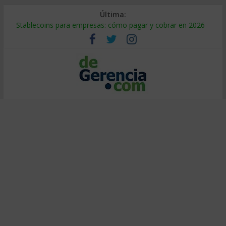
Última:
Stablecoins para empresas: cómo pagar y cobrar en 2026
Despido silencioso: qué es y por qué sale tan caro
IA en selección de personal: cómo auditarla a tiempo
Trabajo forzoso en la cadena de suministro: qué hacer
Mercado hispano de EE. UU.: cómo segmentarlo y venderle