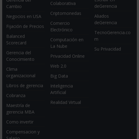
Colaborativa
deGerencia
Cambio
Criptomonedas
Aliados
Negocios en USA
deGerencia
Comercio
Fijación de Precios
Electrónico
TecnoGerencia.co
Balanced
m
Computación en
Scorecard
La Nube
Su Privacidad
Gerencia del
Privacidad Online
Conocimiento
Web 2.0
Clima
organizacional
Big Data
Libros de gerencia
Inteligencia
Artificial
Cobranza
Realidad Virtual
Maestría de
gerencia MBA
Como invertir
Compensacion y
Salario