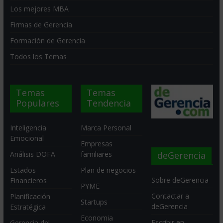
Los mejores MBA
Firmas de Gerencia
Formación de Gerencia
Todos los Temas
Temas
Temas
Populares
Tendencia
Inteligencia
Marca Personal
Emocional
Empresas
deGerencia
Análisis DOFA
familiares
Estados
Plan de negocios
Sobre deGerencia
Financieros
PYME
Contactar a
Planificación
Startups
deGerencia
Estratégica
Economia
Escribir en
Gerencia del