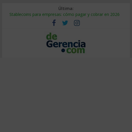
Última:
Stablecoins para empresas: cómo pagar y cobrar en 2026
Despido silencioso: qué es y por qué sale tan caro
IA en selección de personal: cómo auditarla a tiempo
Trabajo forzoso en la cadena de suministro: qué hacer
Mercado hispano de EE. UU.: cómo segmentarlo y venderle