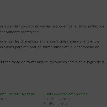
la peculiar concepción del âarte supremoâ, el autor reflexiona
daderamente profesional.
nder las diferencias entre âservicioâ y atenciónâ, y entre
erio son claves para mejorar de forma inmediata el desempeño de
ilizada tanto de forma individual como colectiva en el logro de la
errar Cualquier Negocio
El arte de establecer precios
 2013
octubre 21, 2013
En «Economía»