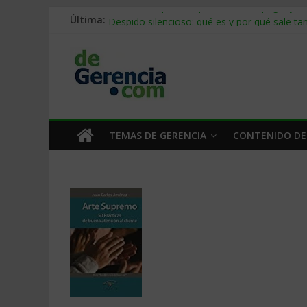
Stablecoins para empresas: cómo pagar y c
Última:
Despido silencioso: qué es y por qué sale ta
IA en selección de personal: cómo auditarla
Trabajo forzoso en la cadena de suministro:
Mercado hispano de EE. UU.: cómo segmenta
TEMAS DE GERENCIA
CONTENIDO DE