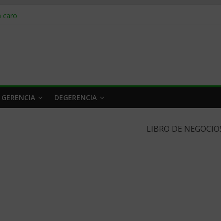
obrar en 2026
n caro
 a tiempo
 qué hacer
rlo y venderle
 GERENCIA
DEGERENCIA
LIBRO DE NEGOCIO