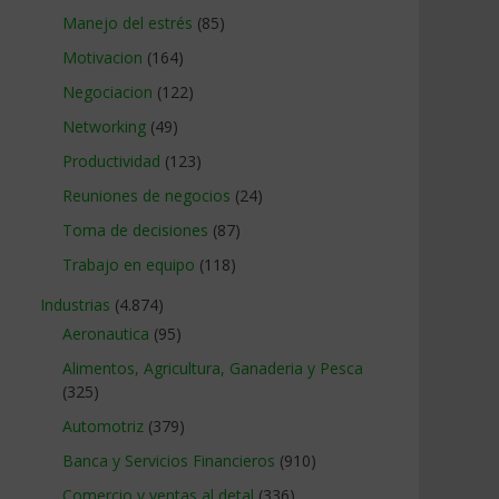
Manejo del estrés
(85)
Motivacion
(164)
Negociacion
(122)
Networking
(49)
Productividad
(123)
Reuniones de negocios
(24)
Toma de decisiones
(87)
Trabajo en equipo
(118)
Industrias
(4.874)
Aeronautica
(95)
Alimentos, Agricultura, Ganaderia y Pesca
(325)
Automotriz
(379)
Banca y Servicios Financieros
(910)
Comercio y ventas al detal
(336)