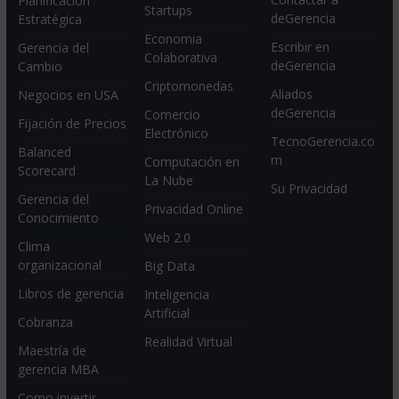
Planificación
Startups
deGerencia
Estratégica
Economia
Escribir en
Gerencia del
Colaborativa
deGerencia
Cambio
Criptomonedas
Aliados
Negocios en USA
deGerencia
Comercio
Fijación de Precios
Electrónico
TecnoGerencia.co
Balanced
m
Computación en
Scorecard
La Nube
Su Privacidad
Gerencia del
Privacidad Online
Conocimiento
Web 2.0
Clima
organizacional
Big Data
Libros de gerencia
Inteligencia
Artificial
Cobranza
Realidad Virtual
Maestría de
gerencia MBA
Como invertir