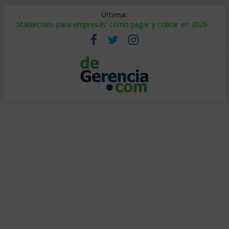
Última:
Stablecoins para empresas: cómo pagar y cobrar en 2026
Despido silencioso: qué es y por qué sale tan caro
IA en selección de personal: cómo auditarla a tiempo
Trabajo forzoso en la cadena de suministro: qué hacer
Mercado hispano de EE. UU.: cómo segmentarlo y venderle