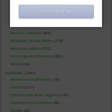
Negocios Internacionales
(2.257)
Negocios Online
(1.405)
REGISTRESE YA
Operaciones y Logística
(172)
Publicidad
(306)
Recursos Humanos
(865)
Relaciones con los clientes
(219)
Relaciones publicas
(132)
Tecnologia de Informacion
(665)
Ventas
(242)
Habilidades
(2.843)
Administracion del tiempo
(70)
Coaching
(101)
Comunicacion en los negocios
(180)
Creatividad en la empresa
(96)
Delegar
(22)