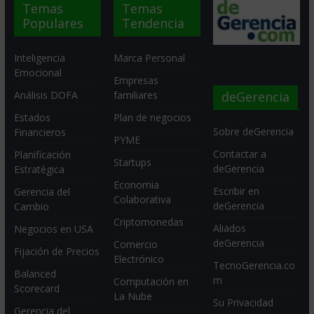
Temas
Temas
Populares
Tendencia
Inteligencia
Marca Personal
Emocional
Empresas
deGerencia
Análisis DOFA
familiares
Estados
Plan de negocios
Sobre deGerencia
Financieros
PYME
Contactar a
Planificación
Startups
deGerencia
Estratégica
Economia
Escribir en
Gerencia del
Colaborativa
deGerencia
Cambio
Criptomonedas
Aliados
Negocios en USA
deGerencia
Comercio
Fijación de Precios
Electrónico
TecnoGerencia.co
Balanced
m
Computación en
Scorecard
La Nube
Su Privacidad
Gerencia del