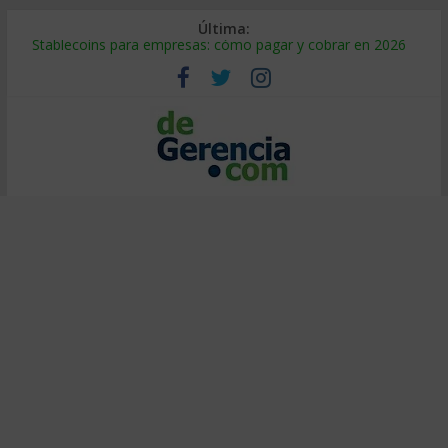
Última:
Stablecoins para empresas: cómo pagar y cobrar en 2026
Despido silencioso: qué es y por qué sale tan caro
IA en selección de personal: cómo auditarla a tiempo
Trabajo forzoso en la cadena de suministro: qué hacer
Mercado hispano de EE. UU.: cómo segmentarlo y venderle