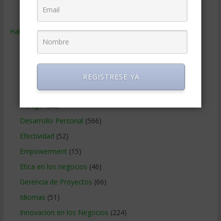
Ventas
(242)
Habilidades
(2.843)
Administracion del tiempo
(70)
Coaching
(101)
Comunicacion en los negocios
(180)
REGISTRESE YA
Creatividad en la empresa
(96)
Delegar
(22)
Desarrollo Personal
(566)
Efectividad
(52)
Empowerment
(15)
Etica en los negocios
(46)
Gerencia de Proyectos
(66)
Idiomas
(51)
Innovacion en los Negocios
(224)