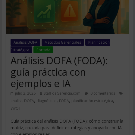
Análisis DOFA
Métodos Gerenciales
Planificación
Estratégica
Portada
Análisis DOFA (FODA):
guía práctica con
ejemplos e IA
julio 2, 2026
Staff deGerencia.com
0 comentarios
,
,
,
,
análisis DOFA
diagnóstico
FODA
planificación estratégica
SWOT
Guía práctica del análisis DOFA (FODA): cómo construir la
matriz, cruzarla para definir estrategias y apoyarla con IA,
con ejemplos reales.