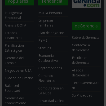
Populares
Tendencia
Inteligencia
Marca Personal
Emocional
Empresas
deGerencia
Análisis DOFA
familiares
Estados
Plan de negocios
Sobre deGerencia
Financieros
PYME
Contactar a
Planificación
Startups
deGerencia
Estratégica
Economia
Escribir en
Gerencia del
Colaborativa
deGerencia
Cambio
Criptomonedas
Aliados
Negocios en USA
deGerencia
Comercio
Fijación de Precios
Electrónico
TecnoGerencia.co
Balanced
m
Computación en
Scorecard
La Nube
Su Privacidad
Gerencia del
Privacidad Online
Conocimiento