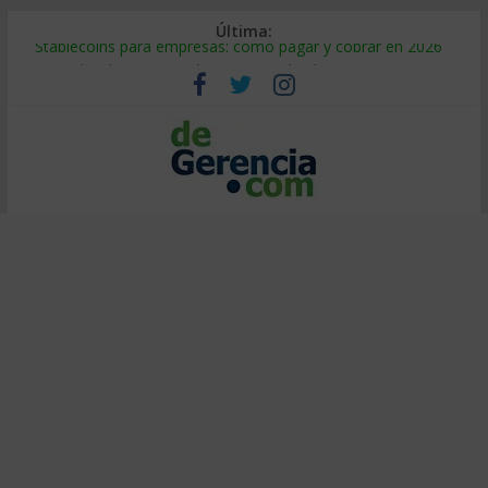
Última:
Stablecoins para empresas: cómo pagar y cobrar en 2026
Despido silencioso: qué es y por qué sale tan caro
IA en selección de personal: cómo auditarla a tiempo
Trabajo forzoso en la cadena de suministro: qué hacer
Mercado hispano de EE. UU.: cómo segmentarlo y venderle