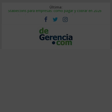
Última:
Stablecoins para empresas: cómo pagar y cobrar en 2026
Despido silencioso: qué es y por qué sale tan caro
IA en selección de personal: cómo auditarla a tiempo
Trabajo forzoso en la cadena de suministro: qué hacer
Mercado hispano de EE. UU.: cómo segmentarlo y venderle