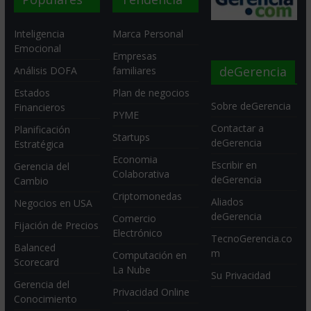
Inteligencia
Marca Personal
Emocional
Empresas
deGerencia
Análisis DOFA
familiares
Estados
Plan de negocios
Sobre deGerencia
Financieros
PYME
Contactar a
Planificación
Startups
deGerencia
Estratégica
Economia
Escribir en
Gerencia del
Colaborativa
deGerencia
Cambio
Criptomonedas
Aliados
Negocios en USA
deGerencia
Comercio
Fijación de Precios
Electrónico
TecnoGerencia.co
Balanced
m
Computación en
Scorecard
La Nube
Su Privacidad
Gerencia del
Privacidad Online
Conocimiento