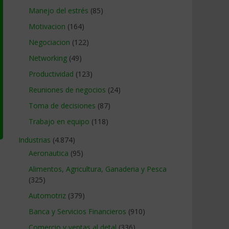
Manejo del estrés
(85)
Motivacion
(164)
Negociacion
(122)
Networking
(49)
Productividad
(123)
Reuniones de negocios
(24)
Toma de decisiones
(87)
Trabajo en equipo
(118)
Industrias
(4.874)
Aeronautica
(95)
Alimentos, Agricultura, Ganaderia y Pesca
(325)
Automotriz
(379)
Banca y Servicios Financieros
(910)
Comercio y ventas al detal
(336)