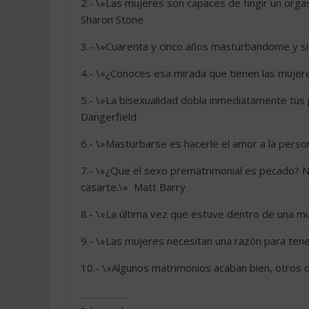
2.- \»Las mujeres son capaces de fingir un orga
Sharon Stone
3.- \»Cuarenta y cinco años mastúrbandome y sigo
4.- \»¿Conoces esa mirada que tienen las mujer
5.- \»La bisexualidad dobla inmediatamente tus p
Dangerfield
6.- \»Masturbarse es hacerle el amor a la perso
7.- \»¿Que el sexo prematrimonial es pecado? No
casarte.\»  Matt Barry
8.- \»La última vez que estuve dentro de una muj
9.- \»Las mujeres necesitan una razón para tener
10.- \»Algunos matrimonios acaban bien, otros du