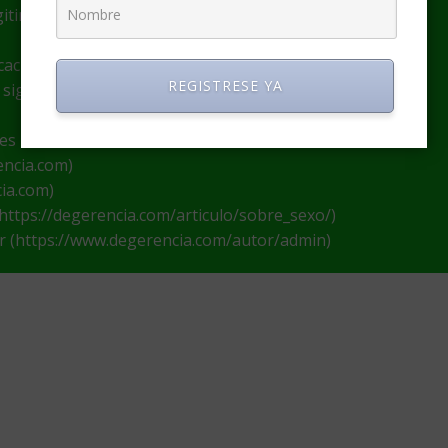
itimidad de su autoría.
icaciones o webs con fines informativos y educativos
REGISTRESE YA
 siguientes condiciones:
nes
encia.com)
cia.com)
 (https://degerencia.com/articulo/sobre_sexo/)
or (https://www.degerencia.com/autor/admin)