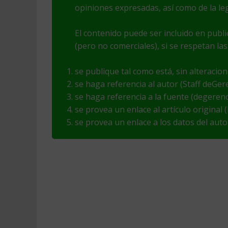
opiniones expresadas, así como de la leg
El contenido puede ser incluido en publ
(pero no comerciales), si se respetan las
se publique tal como está, sin alteracio
se haga referencia al autor (Staff deGer
se haga referencia a la fuente (degeren
se provea un enlace al artículo original
se provea un enlace a los datos del aut