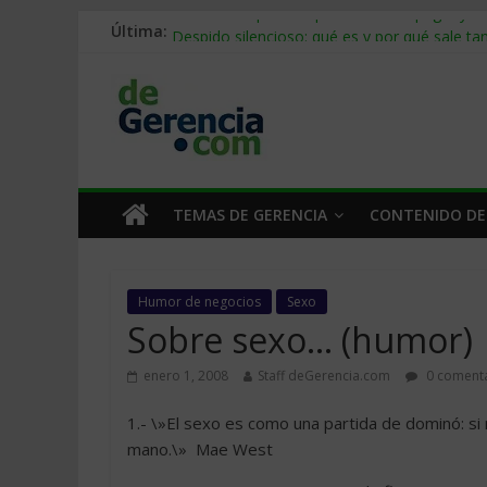
Última:
Stablecoins para empresas: cómo pagar y c
Despido silencioso: qué es y por qué sale ta
IA en selección de personal: cómo auditarla
Trabajo forzoso en la cadena de suministro:
Mercado hispano de EE. UU.: cómo segmenta
TEMAS DE GERENCIA
CONTENIDO DE
Humor de negocios
Sexo
Sobre sexo… (humor)
enero 1, 2008
Staff deGerencia.com
0 comenta
1.- \»El sexo es como una partida de dominó: si
mano.\»  Mae West