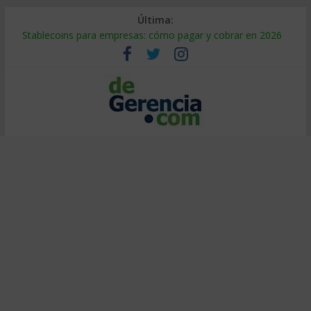
Última:
Stablecoins para empresas: cómo pagar y cobrar en 2026
Despido silencioso: qué es y por qué sale tan caro
IA en selección de personal: cómo auditarla a tiempo
Trabajo forzoso en la cadena de suministro: qué hacer
Mercado hispano de EE. UU.: cómo segmentarlo y venderle