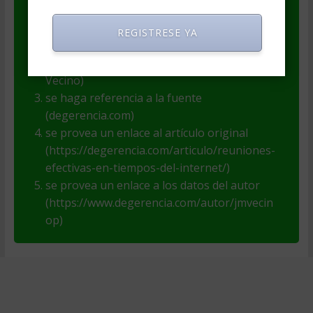
respetan las siguientes condiciones:
REGISTRESE YA
se publique tal como está, sin alteraciones
se haga referencia al autor (Jose Manuel
Vecino)
se haga referencia a la fuente
(degerencia.com)
se provea un enlace al artículo original
(https://degerencia.com/articulo/reuniones-
efectivas-en-tiempos-del-internet/)
se provea un enlace a los datos del autor
(https://www.degerencia.com/autor/jmvecin
op)