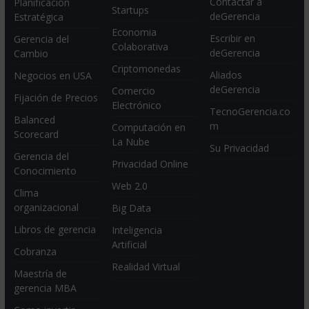
Contactar a
Planificación
Startups
deGerencia
Estratégica
Economia
Escribir en
Gerencia del
Colaborativa
deGerencia
Cambio
Criptomonedas
Aliados
Negocios en USA
deGerencia
Comercio
Fijación de Precios
Electrónico
TecnoGerencia.co
Balanced
m
Computación en
Scorecard
La Nube
Su Privacidad
Gerencia del
Privacidad Online
Conocimiento
Web 2.0
Clima
organizacional
Big Data
Libros de gerencia
Inteligencia
Artificial
Cobranza
Realidad Virtual
Maestría de
gerencia MBA