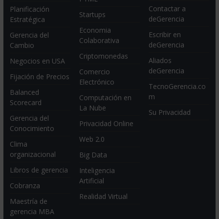
Contactar a
Planificación
Startups
deGerencia
Estratégica
Economia
Escribir en
Gerencia del
Colaborativa
deGerencia
Cambio
Criptomonedas
Aliados
Negocios en USA
deGerencia
Comercio
Fijación de Precios
Electrónico
TecnoGerencia.co
Balanced
m
Computación en
Scorecard
La Nube
Su Privacidad
Gerencia del
Privacidad Online
Conocimiento
Web 2.0
Clima
organizacional
Big Data
Libros de gerencia
Inteligencia
Artificial
Cobranza
Realidad Virtual
Maestría de
gerencia MBA