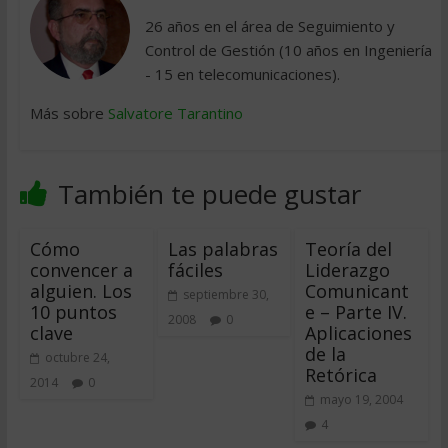
26 años en el área de Seguimiento y
Control de Gestión (10 años en Ingeniería
- 15 en telecomunicaciones).
Más sobre
Salvatore Tarantino
También te puede gustar
Cómo
Las palabras
Teoría del
convencer a
fáciles
Liderazgo
alguien. Los
Comunicant
septiembre 30,
10 puntos
e – Parte IV.
2008
0
clave
Aplicaciones
de la
octubre 24,
Retórica
2014
0
mayo 19, 2004
4