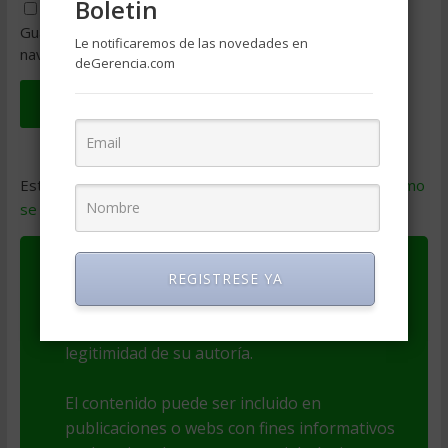
Boletin
Guarda mi nombre, correo electrónico y web en este
Le notificaremos de las novedades en
navegador para la próxima vez que comente.
deGerencia.com
Este sitio usa Akismet para reducir el spam.
Aprende cómo
se procesan los datos de tus comentarios
.
Este artículo es Copyright de su autor(a). El
REGISTRESE YA
autor(a) es responsable por el contenido y
las opiniones expresadas, así como de la
legitimidad de su autoría.
El contenido puede ser incluido en
publicaciones o webs con fines informativos