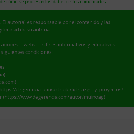
de cómo se procesan los datos de tus comentarios
.
. El autor(a) es responsable por el contenido y las
itimidad de su autoría.
icaciones o webs con fines informativos y educativos
 siguientes condiciones:
nes
no)
cia.com)
 (https://degerencia.com/articulo/liderazgo_y_proyectos/)
tor (https://www.degerencia.com/autor/muinoag)