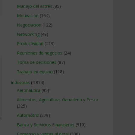
Manejo del estrés
(85)
Motivacion
(164)
Negociacion
(122)
Networking
(49)
Productividad
(123)
Reuniones de negocios
(24)
Toma de decisiones
(87)
Trabajo en equipo
(118)
Industrias
(4.874)
Aeronautica
(95)
Alimentos, Agricultura, Ganaderia y Pesca
(325)
Automotriz
(379)
Banca y Servicios Financieros
(910)
Comercio y ventas al detal
(336)