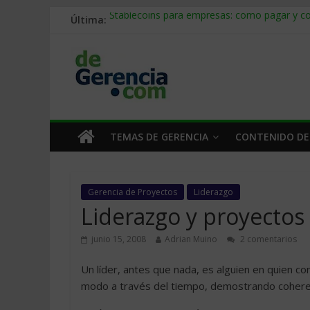
Última:
Stablecoins para empresas: cómo pagar y c
Despido silencioso: qué es y por qué sale ta
IA en selección de personal: cómo auditarla
Trabajo forzoso en la cadena de suministro:
Mercado hispano de EE. UU.: cómo segmenta
TEMAS DE GERENCIA
CONTENIDO DE
Gerencia de Proyectos
Liderazgo
Liderazgo y proyectos
junio 15, 2008
Adrian Muino
2 comentarios
Un líder, antes que nada, es alguien en quien 
modo a través del tiempo, demostrando coheren