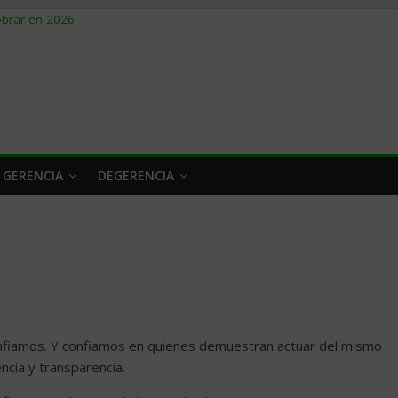
obrar en 2026
n caro
 a tiempo
 qué hacer
rlo y venderle
 GERENCIA
DEGERENCIA
confiamos. Y confiamos en quienes demuestran actuar del mismo
cia y transparencia.