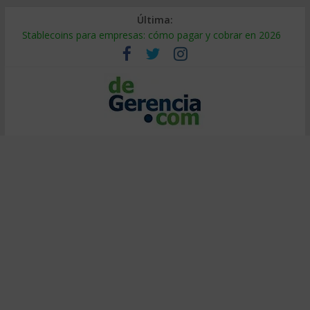
Última:
Stablecoins para empresas: cómo pagar y cobrar en 2026
Despido silencioso: qué es y por qué sale tan caro
IA en selección de personal: cómo auditarla a tiempo
Trabajo forzoso en la cadena de suministro: qué hacer
Mercado hispano de EE. UU.: cómo segmentarlo y venderle