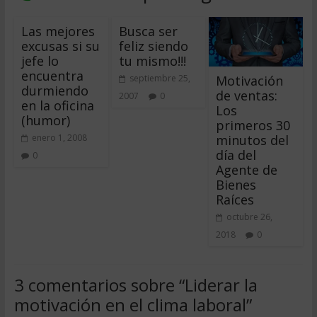
Las mejores
Busca ser
excusas si su
feliz siendo
jefe lo
tu mismo!!!
encuentra
Motivación
septiembre 25,
durmiendo
de ventas:
2007
0
en la oficina
Los
(humor)
primeros 30
minutos del
enero 1, 2008
día del
0
Agente de
Bienes
Raíces
octubre 26,
2018
0
3 comentarios sobre “
Liderar la
motivación en el clima laboral
”