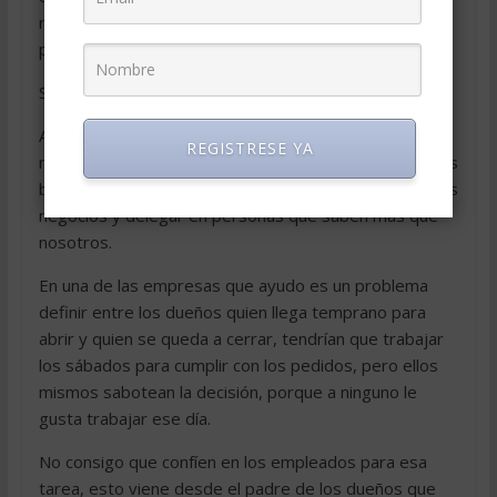
realización, de logros, de lo que significa una empresa
para la sociedad.
Si no piensan en ser grandes nunca lo serán.
Asocian mayor empresa con mayor trabajo y con
REGISTRESE YA
menos horas libres, y, normalmente, si hacen las cosas
bien, es todo lo contrario. Es controlar la marcha de los
negocios y delegar en personas que saben más que
nosotros.
En una de las empresas que ayudo es un problema
definir entre los dueños quien llega temprano para
abrir y quien se queda a cerrar, tendrían que trabajar
los sábados para cumplir con los pedidos, pero ellos
mismos sabotean la decisión, porque a ninguno le
gusta trabajar ese día.
No consigo que confíen en los empleados para esa
tarea, esto viene desde el padre de los dueños que