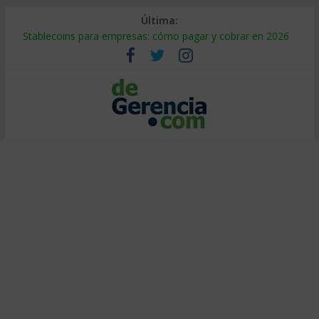
Última:
Stablecoins para empresas: cómo pagar y cobrar en 2026
Despido silencioso: qué es y por qué sale tan caro
IA en selección de personal: cómo auditarla a tiempo
Trabajo forzoso en la cadena de suministro: qué hacer
Mercado hispano de EE. UU.: cómo segmentarlo y venderle