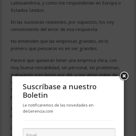
Latinoamérica, y como me responderían en Europa o
Estados Unidos.
En las sucesivas reuniones, por supuesto, los voy
convenciendo del error de esa respuesta.
No entienden que las empresas grandes, en lo
primero que pensaron es en ser grandes.
Parece que quisieran tener una empresa chica, con
muy buena rentabilidad, sin personal, sin problemas,
trabajando tres horas por día, y por algún golpe de
suerte, o porque alguien lo decide, que no son ellos,
Suscríbase a nuestro
transformarse en Microsoft o Coca Cola, y esto no es
Boletin
posible.
Le notificaremos de las novedades en
Por otro lado admiran a los que hicieron posible esas
deGerencia.com
empresas.
Un empresario debe siempre querer ser grande, y no
con un objetivo exclusivamente económico sino de