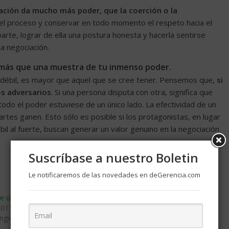
ación da mucho más poder, que la coerción o la
el proceso y conservar en todo momento el respeto hacia el
parte, lograr de ella una postura honesta y hacerla sentirse
 negociación.
 más que una muestra de tu inmenso poder.
 débil, es mayor que aquel que se cree tener. Pensemos que,
si
s adversarios
. Si una persona disputa con otra, significa que
i todo el poder estuviese de un único lado. La efectividad de un
tes ganen. Esto sólo es posible si los protagonistas, en lugar
ébil al fuerte, buscan generar un valor genuino en la negociación
Suscríbase a nuestro Boletin
Le notificaremos de las novedades en deGerencia.com
e última generación
Gerencia y motivación clave del
2011
éxito
ing»
diciembre 26, 2007
En «Motivacion»