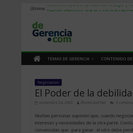
Última:
Stablecoins para empresas: cómo pagar y c
Despido silencioso: qué es y por qué sale ta
IA en selección de personal: cómo auditarla
Trabajo forzoso en la cadena de suministro:
Mercado hispano de EE. UU.: cómo segmenta
TEMAS DE GERENCIA
CONTENIDO DE
Negociacion
El Poder de la debilid
noviembre 24, 2003
Efectividad Net
3 comenta
Muchas personas suponen que, cuando negocian,
intereses y necesidades de la otra parte. Con
convencidas que -para ganar- el otro debe perd