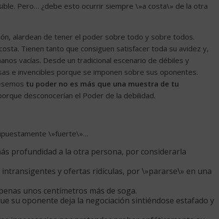
ible. Pero… ¿debe esto ocurrir siempre \»a costa\» de la otra
ción, alardean de tener el poder sobre todo y sobre todos.
costa. Tienen tanto que consiguen satisfacer toda su avidez y,
nos vacías. Desde un tradicional escenario de débiles y
sas e invencibles porque se imponen sobre sus oponentes.
ijésemos
tu poder no es más que una muestra de tu
porque desconocerían el Poder de la debilidad.
 supuestamente \»fuerte\»…
ás profundidad a la otra persona, por considerarla
intransigentes y ofertas ridículas, por \»pararse\» en una
penas unos centímetros más de soga.
ue su oponente deja la negociación sintiéndose estafado y