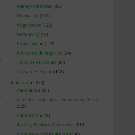
Manejo del estrés
(85)
Motivacion
(164)
Negociacion
(122)
Networking
(49)
Productividad
(123)
Reuniones de negocios
(24)
→
Toma de decisiones
(87)
Trabajo en equipo
(118)
Industrias
(4.874)
Aeronautica
(95)
s.
Alimentos, Agricultura, Ganaderia y Pesca
(325)
Automotriz
(379)
Banca y Servicios Financieros
(910)
Comercio y ventas al detal
(336)