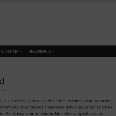
obrar en 2026
n caro
 a tiempo
 qué hacer
rlo y venderle
 GERENCIA
DEGERENCIA
ad
rios
 sus intereses y necesidades están en contraposición con los
stantemente encontramos situaciones donde las personas están
er. Por ejemplo, en ambientes laborales competitivos, los