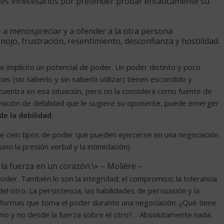
tes innecesarios por pretender probar enfáticamente su
e a menospreciar y a ofender a la otra persona
nojo, frustración, resentimiento, desconfianza y hostilidad.
e implícito un potencial de poder. Un poder distinto y poco
 (sin saberlo y sin saberlo utilizar) tienen escondido y
ncuentra en esa situación, pero no la considera como fuente de
osición de debilidad que le sugiere su oponente, puede emerger
de la debilidad
.
e cien tipos de poder que pueden ejercerse en una negociación
 sino la presión verbal y la intimidación).
la fuerza en un corazón.\» – Molière –
oder. También lo son la integridad; el compromiso; la tolerancia
el otro. La persistencia, las habilidades de persuasión y la
s formas que toma el poder durante una negociación. ¿Qué tiene
mo y no desde la fuerza sobre el otro?… Absolutamente nada.