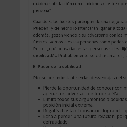
máxima satisfacción con el mínimo \»costo\» pos
persona?
Cuando \»los fuertes participan de una negocia
Pueden -y de hecho lo intentarán- ganar a toda 
además, gozan viendo a su adversario con las ma
fuertes, vemos a estas personas como podero
Pero… ¿qué pensarían estas personas si les d
debilidad
?… Probablemente se echarían a reír, 
El Poder de la debilidad
Piense por un instante en las desventajas del
Pierde la oportunidad de conocer con m
apenas un adversario inferior a él\».
Limita todos sus argumentos a pedidos 
posición inicial extrema.
Regatéa hasta el cansancio, logrando a
Echa a perder una futura relación, porq
defraudado.