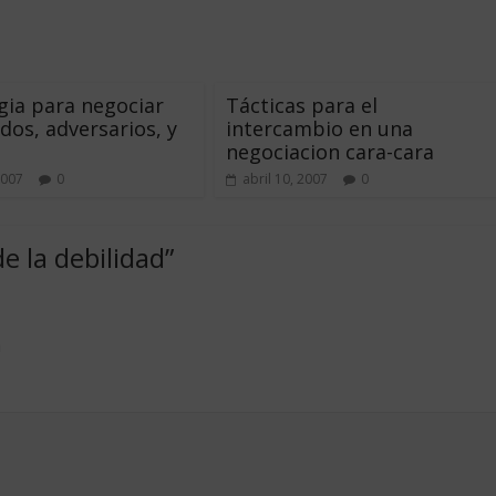
gia para negociar
Tácticas para el
ados, adversarios, y
intercambio en una
negociacion cara-cara
2007
0
abril 10, 2007
0
de la debilidad
”
m