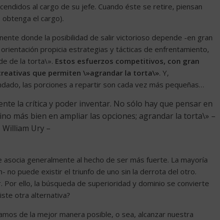
endidos al cargo de su jefe. Cuando éste se retire, piensan
 obtenga el cargo).
ente donde la posibilidad de salir victorioso depende -en gran
orientación propicia estrategias y tácticas de enfrentamiento,
e de la torta\».
Estos esfuerzos competitivos, con gran
creativas que permiten \»agrandar la torta\»
. Y,
ndado, las porciones a repartir son cada vez más pequeñas…
 la crítica y poder inventar. No sólo hay que pensar en
sino más bien en ampliar las opciones; agrandar la torta\» –
William Ury –
 asocia generalmente al hecho de ser más fuerte. La mayoría
 no puede existir el triunfo de uno sin la derrota del otro.
 Por ello, la búsqueda de superioridad y dominio se convierte
iste otra alternativa?
amos de la mejor manera posible, o sea, alcanzar nuestra