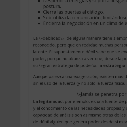
Desperdicia energías y soporta desgas
postura.
Cierra las puertas al diálogo.
Sub-utiliza la comunicación, limitándos
Encierra la negociación en un clima de e
La \»debilidad\», de alguna manera tiene siempr
reconocido, pero que en realidad muchas personas
latente. El supuestamente débil sabe que se e
poder, porque no alcanza a ver que, desde la p
su \»gran estrategia de poder\»:
la estrategia 
Aunque parezca una exageración, existen más d
sin el uso de la fuerza (y no sólo la fuerza física,
\»Jamás se penetra por 
La legitimidad
, por ejemplo, es una fuente de p
y el conocimiento de las necesidades propias y d
capacidad de análisis son asimismo otras de la
de débil alguien que genera poder desde sí mis