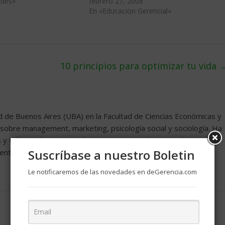
ades»
febrero 27, 2008
En «Educacion Gerencial»
10 principios para optimizar tu vida
d de Buenos Aires (UBA) en la Facultad de Ciencias Económicas y
 sobre management, marketing, psicología social y sociología. Ha
s y talleres de capacitación empresaria en diversas Cámaras de
Suscríbase a nuestro Boletin
ntina).Ha trabajado,...
Le notificaremos de las novedades en deGerencia.com