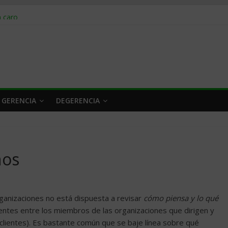
obrar en 2026
n caro
 a tiempo
 qué hacer
rlo y venderle
 GERENCIA
DEGERENCIA
nos
rganizaciones no está dispuesta a revisar
cómo piensa y lo qué
uentes entre los miembros de las organizaciones que dirigen y
lientes). Es bastante común que se baje línea sobre qué