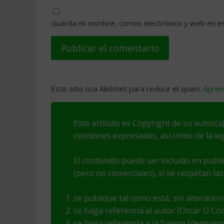
Guarda mi nombre, correo electrónico y web en e
Este sitio usa Akismet para reducir el spam.
Apren
Este artículo es Copyright de su autor(a)
opiniones expresadas, así como de la leg
El contenido puede ser incluido en publ
(pero no comerciales), si se respetan las
se publique tal como está, sin alteracio
se haga referencia al autor (Oscar O Con
se haga referencia a la fuente (degeren