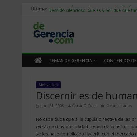
Última:
Stablecoins para empresas: cómo pagar y c
Despido silencioso: qué es y por qué sale ta
IA en selección de personal: cómo auditarla
Trabajo forzoso en la cadena de suministro:
Mercado hispano de EE. UU.: cómo segmenta
TEMAS DE GERENCIA
CONTENIDO DE
Motivacion
Discernir es de huma
abril 21, 2008
Oscar O Conti
0 comentarios
No cabe duda que si la cúpula directiva de las o
piensa
no hay posibilidad alguna de construir p
se les hace complicado hacerlo con el mercado (c