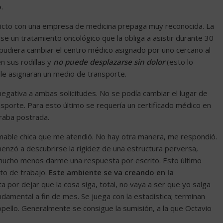
o
.
licto con una empresa de medicina prepaga muy reconocida. La
e un tratamiento oncológico que la obliga a asistir durante 30
e pudiera cambiar el centro médico asignado por uno cercano al
n sus rodillas y
no puede desplazarse sin dolor
(esto lo
 le asignaran un medio de transporte.
egativa a ambas solicitudes. No se podía cambiar el lugar de
nsporte. Para esto último se requería un certificado médico en
aba postrada.
 amable chica que me atendió. No hay otra manera, me respondió.
menzó a descubrirse la rigidez de una estructura perversa,
 mucho menos darme una respuesta por escrito. Esto último
to de trabajo.
Este ambiente se va creando en la
 por dejar que la cosa siga, total, no vaya a ser que yo salga
undamental a fin de mes. Se juega con la estadística; terminan
pello. Generalmente se consigue la sumisión, a la que Octavio