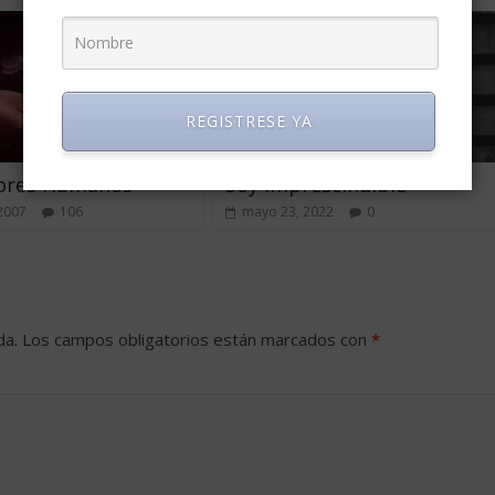
REGISTRESE YA
lores Humanos
Soy imprescindible
 2007
106
mayo 23, 2022
0
da.
Los campos obligatorios están marcados con
*