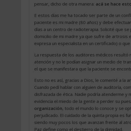
pensar, dicho de otra manera:
acá se hace est
E estos días me ha tocado ser parte de un conf
paciente es mi madre (80 años) y debe efectuars
días a un centro de radioterapia. Solicité que s
domicilio de mi madre ya que sufre de artrosis e
expresa un especialista en un certificado) o que
La respuesta de los auditores médicos resultó n
atención y no le podían asignar un medio de tra
el que se manifestara que la paciente se encontr
Esto no es así, gracias a Dios, le comenté a la
Cuando pedí hablar con alguien de auditoría, co
disfrazada de ética. Nadie podría atenderme y
evidencia el miedo de la gente a perder su pues
organización
, todo el mundo lo conoce y se opta
perjudicado. El cuidado de la quinta propia es f
siendo muy pocos los que avanzan frente al atro
Paz define como el destierro de la dignidad.