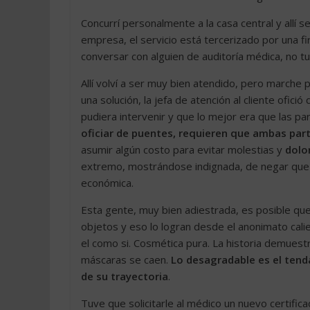
Concurrí personalmente a la casa central y allí se
empresa, el servicio está tercerizado por una f
conversar con alguien de auditoría médica, no tuv
Allí volví a ser muy bien atendido, pero march
una solución, la jefa de atención al cliente ofició
pudiera intervenir y que lo mejor era que las pa
oficiar de puentes, requieren que ambas par
asumir algún costo para evitar molestias y
dolo
extremo, mostrándose indignada, de negar que l
económica.
Esta gente, muy bien adiestrada, es posible que
objetos y eso lo logran desde el anonimato calie
el como si. Cosmética pura. La historia demues
máscaras se caen.
Lo desagradable es el tend
de su trayectoria
.
Tuve que solicitarle al médico un nuevo certific