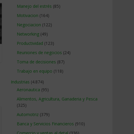
Manejo del estrés
(85)
Motivacion
(164)
Negociacion
(122)
Networking
(49)
Productividad
(123)
Reuniones de negocios
(24)
Toma de decisiones
(87)
Trabajo en equipo
(118)
Industrias
(4.874)
Aeronautica
(95)
Alimentos, Agricultura, Ganaderia y Pesca
(325)
Automotriz
(379)
Banca y Servicios Financieros
(910)
Comercio y ventas al detal
(336)