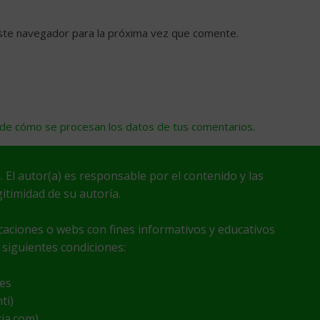
ste navegador para la próxima vez que comente.
de cómo se procesan los datos de tus comentarios
.
. El autor(a) es responsable por el contenido y las
itimidad de su autoría.
icaciones o webs con fines informativos y educativos
 siguientes condiciones:
nes
ti)
cia.com)