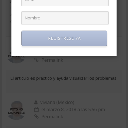
ADMINISTRACIÓN Y TODOS LOS ARTÍCULOS QUE
HE LEIDO EN SU PÁGINA ME HAN SIDO DE GRAN
AYUDA PARA ENTENDER LA TEORIA QUE VEO EN
CLASE
REGISTRESE YA
Rafel (Cuba)
el marzo 8, 2018 a las 5:56 pm
Permalink
El articulo es práctico y ayuda visualizar los problemas
viviana (Mexico)
el marzo 8, 2018 a las 5:56 pm
Permalink