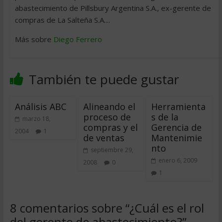
abastecimiento de Pillsbury Argentina S.A., ex-gerente de
compras de La Salteña S.A....
Más sobre
Diego Ferrero
También te puede gustar
Análisis ABC
Alineando el
Herramienta
proceso de
s de la
marzo 18,
compras y el
Gerencia de
2004
1
de ventas
Mantenimie
nto
septiembre 29,
enero 6, 2009
2008
0
1
8 comentarios sobre “
¿Cuál es el rol
del gerente de abastecimiento?
”