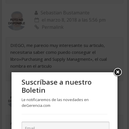
Sebastian Bustamante
el marzo 8, 2018 a las 5:56 pm
Permalink
DIEGO, me parecio muy interesante su articulo,
necesitaria saber como puedo conseguir el
libro»Purchasing and Supply Managment», el cual
nombra en el articulo
Suscríbase a nuestro
Boletin
Claus (Mexico)
el marzo 8, 2018 a las 5:56 pm
Le notificaremos de las novedades en
Permalink
deGerencia.com
ACTUALMENTE ESTOY ESTUDIANDO