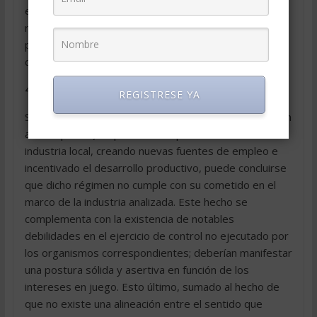
exportaciones (en Diciembre de 2008), EE.UU. deberá
replantear el grado de participación que tendrá el
proteccionismo en una economía contraída y
caracterizada por un estancamiento sincrónico.
4.- Conclusión
REGISTRESE YA
Si bien la intención del régimen de Compra Nacional (en
ambos países) es promover la proliferación de la
industria local, creando nuevas fuentes de empleo e
incentivado el desarrollo productivo, puede concluirse
que dicho régimen no cumple con su cometido en el
marco de la industria analizada. Este hecho se
complementa con la existencia de notables
debilidades en el ejercicio de control no ejecutado por
los organismos correspondientes; deberían manifestar
una postura sólida y asertiva en función de los
intereses en juego. Esto último, sumado al hecho de
que no existe una alineación entre el sentido que