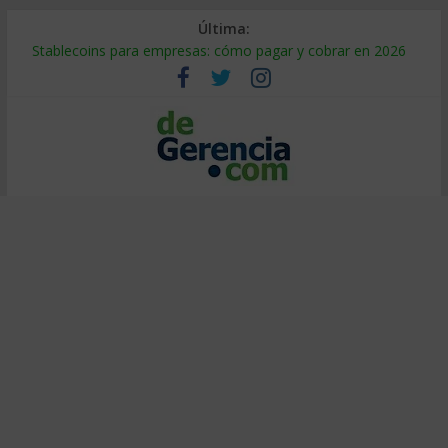
Última:
Stablecoins para empresas: cómo pagar y cobrar en 2026
Despido silencioso: qué es y por qué sale tan caro
IA en selección de personal: cómo auditarla a tiempo
Trabajo forzoso en la cadena de suministro: qué hacer
Mercado hispano de EE. UU.: cómo segmentarlo y venderle