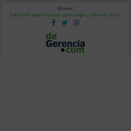
Última:
Stablecoins para empresas: cómo pagar y cobrar en 2026
Despido silencioso: qué es y por qué sale tan caro
IA en selección de personal: cómo auditarla a tiempo
Trabajo forzoso en la cadena de suministro: qué hacer
Mercado hispano de EE. UU.: cómo segmentarlo y venderle